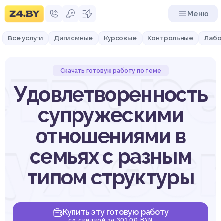
Меню
Все услуги
Дипломные
Курсовые
Контрольные
Лабо
твор
Скачать готовую работу по теме
Удовлетворенность
супружескими
отношениями в
ружес
семьях с разным
типом структуры
Купить эту готовую работу
со скидкой за 301,00 BYN