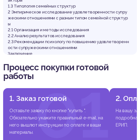
акторы
1.3 Типология семейных структур
2 Эмпирическое исследование удовлетворенности супру
жескими отношениями с разным типом семейной структур
ы
2.1 Организация и методы исследования
2.2 Анализ результатов исследования
2.3 Рекомендации психологу по повышению удовлетворенн
ости супружескими отношениями
Заключение
Список использованных источников
Процесс покупки готовой
Приложение А
Приложение Б
работы
01
Выдержка из работы
1. Заказ готовой
2. Опл
Введение
Оставьте заявку по кнопке "купить ".
На вашу эл
Обязательно укажите правильный e-mail, на
подробная 
него вышлют инструкции по оплате и ваши
ЕРИП.
В настоящее проблема укрепления брака и улучшения бра
материалы.
чной структуры населения имеет важнейшее государстве
нное значение в связи ростом разводов и проблемой рожда