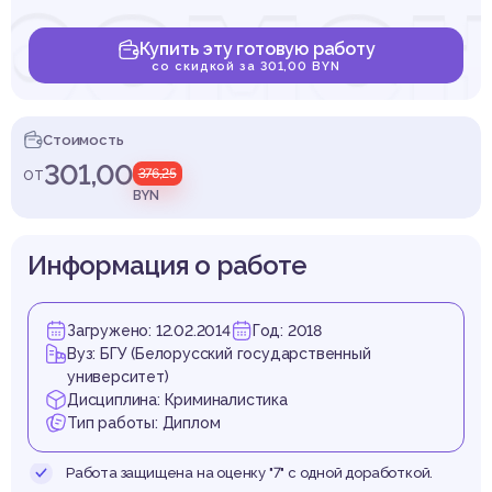
реме
Купить эту готовую работу
со скидкой за 301,00 BYN
стоян
Стоимость
301,00
от
376,25
BYN
Информация о работе
нденци
Загружено: 12.02.2014
Год: 2018
Вуз: БГУ (Белорусский государственный
университет)
Дисциплина: Криминалистика
Тип работы: Диплом
Работа защищена на оценку "7" с одной доработкой.