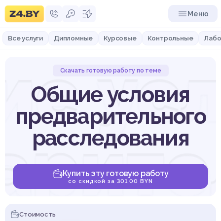
Меню
Все услуги
Дипломные
Курсовые
Контрольные
Лабо
е ус
Скачать готовую работу по теме
Общие условия
предварительного
арите
расследования
Купить эту готовую работу
со скидкой за 301,00 BYN
Стоимость