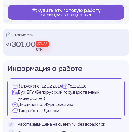
ервью
Купить эту готовую работу
со скидкой за 301,00 BYN
ода и
Стоимость
301,00
от
376,25
BYN
Информация о работе
анра
Загружено: 12.02.2014
Год: 2018
Вуз: БГУ (Белорусский государственный
университет)
Дисциплина: Журналистика
Тип работы: Диплом
Работа защищена на оценку "8" без доработок.