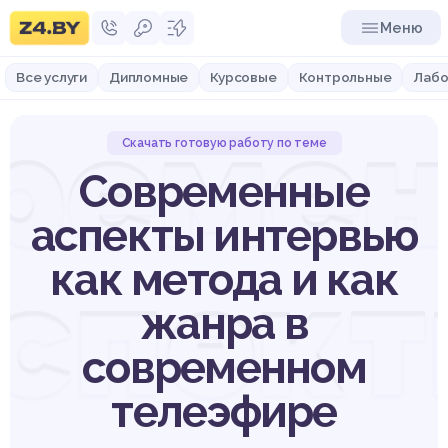
Меню
Все услуги
Дипломные
Курсовые
Контрольные
Лабо
реме
Скачать готовую работу по теме
Современные
аспекты интервью
спек
как метода и как
жанра в
современном
телеэфире