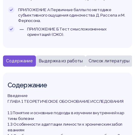
абето
ПРИЛОЖЕНИЕ А Первичные баллы по методике
субъективного ощущения одиночества Д. Рассела и М.
Фергюсона.
ПРИЛОЖЕНИЕ Б Тест смысложизненных
типа
ориентаций (СЖО).
Содержание
Выдержка из работы
Список литературы
Содержание
Введение
ГЛАВА 1 ТЕОРЕТИЧЕСКОЕ ОБОСНОВАНИЕ ИССЛЕДОВАНИЯ
1.1 Понятие и основные подходы в изучении внутренней кар
тины болезни
1.3 Особенности адаптации личности к хроническим забол
еваниям