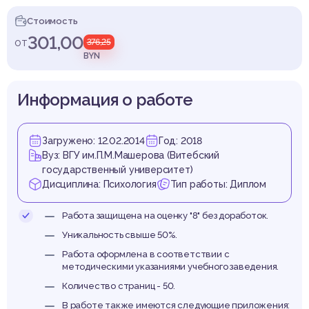
олезни
Стоимость
301,00
от
376,25
BYN
ольн
Информация о работе
Загружено: 12.02.2014
Год: 2018
Вуз: ВГУ им.П.М.Машерова (Витебский
государственный университет)
ахарн
Дисциплина: Психология
Тип работы: Диплом
Работа защищена на оценку "8" без доработок.
Уникальность свыше 50%.
Работа оформлена в соответствии с
методическими указаниями учебного заведения.
Количество страниц - 50.
В работе также имеются следующие приложения: