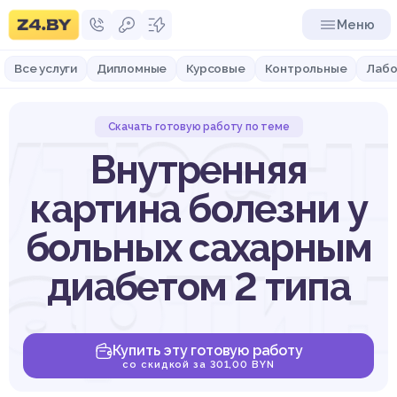
Меню
Все услуги
Дипломные
Курсовые
Контрольные
Лабо
утрен
Скачать готовую работу по теме
Внутренняя
картина болезни у
арти
больных сахарным
диабетом 2 типа
Купить эту готовую работу
со скидкой за 301,00 BYN