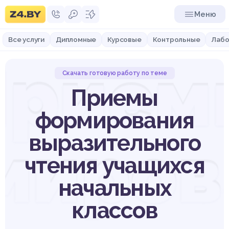
Меню
Все услуги
Дипломные
Курсовые
Контрольные
Лабо
Прием
Скачать готовую работу по теме
Приемы
формирования
миров
выразительного
чтения учащихся
начальных
классов