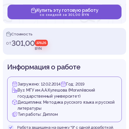
зител
Купить эту готовую работу
со скидкой за 301,00 BYN
чтени
Стоимость
301,00
от
376,25
BYN
Информация о работе
чащих
Загружено: 12.02.2014
Год: 2019
Вуз: МГУ им.А.А.Кулешова (Могилёвский
государственный университет)
Дисциплина: Методика русского языка и русской
литературы
Тип работы: Диплом
Работа защищена на оценку "9" с одной доработкой.