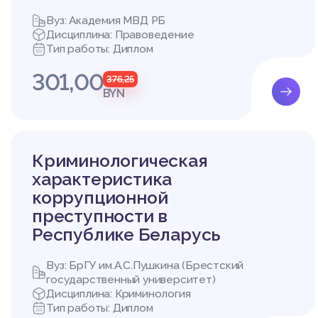
тельности является п
Вуз: Академия МВД РБ
на профессиональной 
Дисциплина: Правоведение
м законом, физическим
Тип работы: Диплом
акже обеспечения дос
ает в качестве предст
301,00
376,25
которые нуждаются в 
BYN
дстве [18, c. 23]. Ос
морали и нравственнос
огда спорный интерес
оном доказательства,
Криминологическая
ут быть легко поставл
торое обратилось за 
характеристика
етного дела или спорн
коррупционной
цированной юридическ
преступности в
ь. В настоящее время
Республике Беларусь
о, которому необходи
при учреждениях и орг
ездной основе, нотари
Вуз: БрГУ им.А.С.Пушкина (Брестский
государственный университет)
Дисциплина: Криминология
Тип работы: Диплом
Глава 2. Особенност