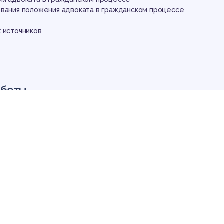
ования положения адвоката в гражданском процессе
 источников
аботы
следования. Конституционное положение о праве каждого чело
ованной юридической помощи конкретно говорит о квалифици
высококвалифицированной, опытной». Исходя из этимологии само
», можно сделать вывод, что «судебный представитель долже
 специализации и обладать обширными знаниями норм материал
а, поскольку участие квалифицированного представителя в гра
асто предопределяет исход судебного разбирательства». Так
к юридическое, публичное, коммерческое или по назначению су
; Изменения должны касаться только договорного представите