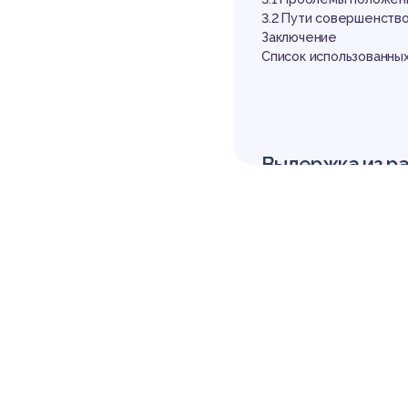
3.2 Пути совершенств
Заключение
Список использованных
Выдержка из р
Введение
Актуальность темы ис
получение квалифицир
й помощи, то есть о «
а «квалифицированный
большой опыт в своей
процессуального прав
е судопроизводство ч
представительства, ка
анутся без изменений