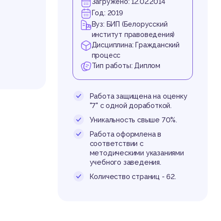
Загружено: 12.02.2014
Год: 2019
Вуз: БИП (Белорусский
институт правоведения)
Дисциплина: Гражданский
процесс
Тип работы: Диплом
Работа защищена на оценку
"7" с одной доработкой.
Уникальность свыше 70%.
Работа оформлена в
века на
соответствии с
рованно
методическими указаниями
го слов
учебного заведения.
н иметь
ьного и
Количество страниц - 62.
жданско
ие виды
да, ост
льства.