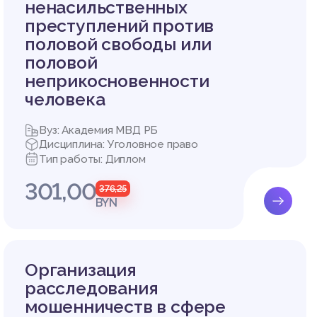
ненасильственных
преступлений против
половой свободы или
половой
неприкосновенности
бных хо
человека
йственн
Вуз: Академия МВД РБ
Дисциплина: Уголовное право
нином Р
Тип работы: Диплом
ановлен
пециаль
301,00
376,25
еся чле
BYN
ным;
Организация
тельных
расследования
приняти
мошенничеств в сфере