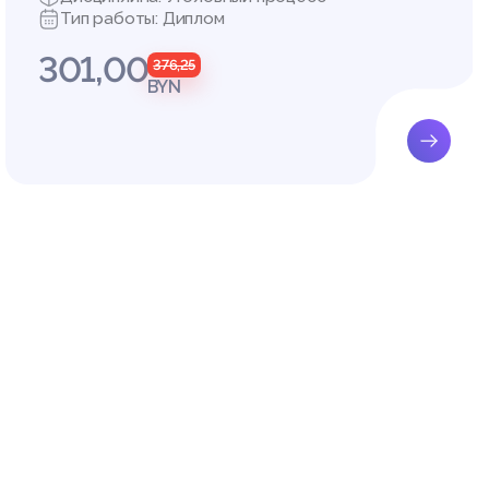
ываемой
Тип работы: Диплом
овленно
301,00
сов, а т
376,25
 выступ
BYN
е лица,
произво
 нормам
учае, к
ные зак
сти мог
ицу, ко
ю конкр
квалифи
казыват
щи. Лиц
зданные
на возм