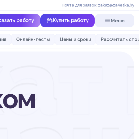
Почта для заявок: zakaz@za4etka.by
казать работу
Купить работу
Меню
ат 
ция
Онлайн-тесты
Цены и сроки
Рассчитать сто
ком