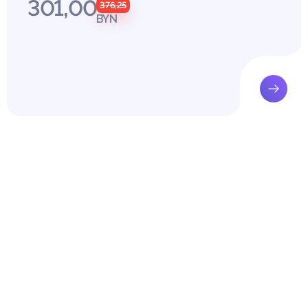
301,00
376,25
редоставление квалифицированной юридической помощи, оказ
BYN
основе лицами, получившими статус адвоката в порядке, устан
 и юридическим лицам в целях защиты их прав, свобод и интере
тупа к правосудию. Участвуя в гражданском процессе, адвокат
авителя доверителя. В свою очередь, физические и юридически
судебной защите, являются доверителями в гражданском судо
уществляя свою деятельность, адвокат не должен противоречить
ти, нарушать юридическую перспективу, которая возникает в сл
 между сторонами процесса законен, и имеются предусмотрен
 обосновывающие данный факт, но в силу своей неубедительно
ены под сомнение. В таком случае адвокат должен разъяснить л
юридической помощью, все возможные вариации по разрешени
ого вопроса. В целях обеспечения высокого качества оказания 
ой помощи необходимо разобраться, кто же имеет право ее о
 существует множество вариантов оказания юридической помо
ма такая помощь, может обратиться в юридические службы, со
анизациях, юридические организации, оказывающие свои услуги 
усам, адвокатам.
и положения адвоката в гражданском процессе