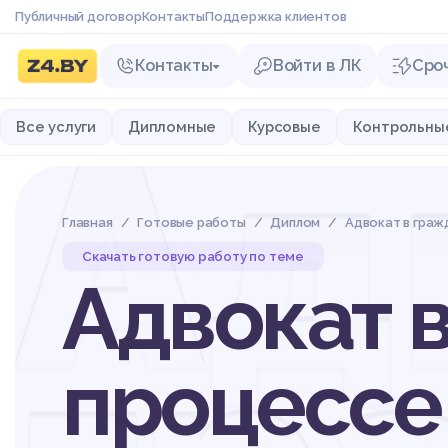
Публичный договор
Контакты
Поддержка клиентов
Контакты
Войти в ЛК
Сро
Ад
Все услуги
Дипломные
Курсовые
Контрольны
Главная
Готовые работы
Диплом
Адвокат в гра
Скачать готовую работу по теме
Адвокат 
процессе