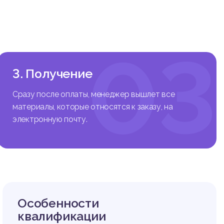
еры, не
деятель
титут а
ресов ч
03
ждого ч
ия и ра
публика
3. Получение
и госуда
ударства
Сразу после оплаты, менеджер вышлет все
ого пра
материалы, которые относятся к заказу, на
редусмо
электронную почту.
м проце
лирован
связанн
рмы пра
процесс
равовым
Особенности
квалификации