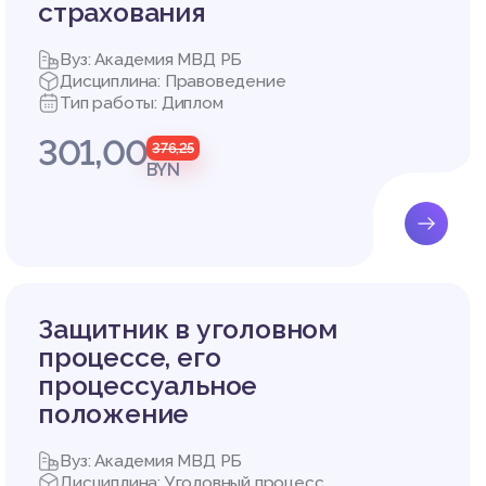
илу при
страхования
в качес
лось) э
Вуз: Академия МВД РБ
на осущ
Дисциплина: Правоведение
ических
Тип работы: Диплом
мену до
301,00
376,25
осударс
BYN
еспечен
ь; зако
нии сво
ещенных
беспече
ную дея
Защитник в уголовном
арствен
процессе, его
ной эти
процессуальное
й основ
положение
интерес
редприн
е пресл
Вуз: Академия МВД РБ
кой дея
Дисциплина: Уголовный процесс