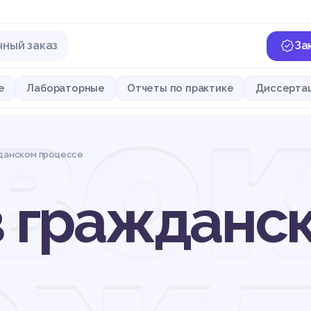
чный заказ
За
вок
е
Лабораторные
Отчеты по практике
Диссерта
жданском процессе
в гражданс