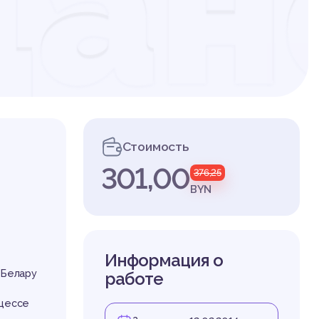
дан
сс
Стоимость
301,00
376,25
BYN
Информация о
 Белару
работе
оцессе