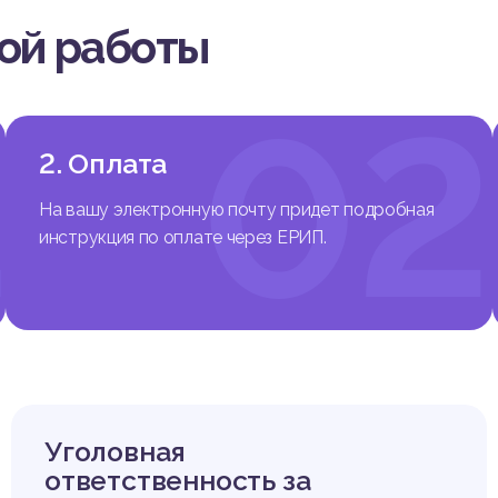
ую правовую базу, связанную с регулированием адвокатской сф
вой работы
денцию законодательства к повышению престижа адвокатской 
ия квалифицированной юридической помощи, ввиду того что инс
одним из существенных гарантов прав, свобод и законных инте
1
02
. «Право на юридическую помощь – это неотъемлемое право ка
, его обеспечение является важнейшим принципом существован
дарства». Взяв курс на построение правового государства, Рес
2. Оплата
крепив в ст.ст. 2, 21 Конституции, высшей ценностью общества 
 права, свободы и гарантии их реализации, а высшей целью гос
На вашу электронную почту придет подробная
свобод гражданина [1]. Гарантией же реализации конституционн
инструкция по оплате через ЕРИП.
щиту прав, свобод выступает право на юридическую помощь, п
 Конституции Республики Беларусь. Так, адвокат в гражданско
ввиду современных реалий, а также сложности правового регу
й. Таким образом, объект работы – общественные отношения, 
нием адвоката в гражданском процессе. Предмет работы – но
ра, связанная с правовым положением адвоката в гражданском 
нализировать нормы права и научную литературу, связанную с п
в гражданском процессе.
Уголовная
ответственность за
жения об адвокате в гражданском процессе