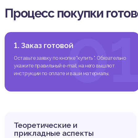
Анализируя нормативн
Процесс покупки гото
льзя не отметить тен
ности в сфере оказан
двокатуры выступает 
0
еловека и гражданина
еловека и гражданина
звития правового госу
1. Заказ готовой
Беларусь объявила, за
рства – человека, его
Оставьте заявку по кнопке "купить ". Обязательно
– обеспечение прав и 
укажите правильный e-mail, на него вышлют
ва на эффективную за
инструкции по оплате и ваши материалы.
тренное нормой ст. 62
ссе – необходимость 
ия правовых отношени
ые с правовым положе
ва и научная литерату
е. Цель работы – проа
положением адвоката 
Теоретические и
прикладные аспекты
Глава 1. Общие поло