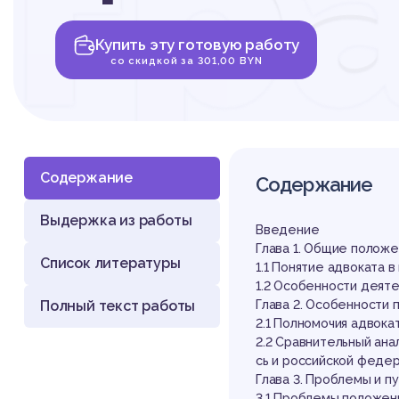
гр
Купить эту готовую работу
пр
со скидкой за 301,00 BYN
Содержание
Содержание
Выдержка из работы
Введение
Глава 1. Общие полож
Список литературы
1.1 Понятие адвоката 
1.2 Особенности деят
Полный текст работы
Глава 2. Особенности
2.1 Полномочия адвока
2.2 Сравнительный ан
сь и российской феде
Глава 3. Проблемы и 
3.1 Проблемы положен