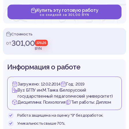
став
Купить эту готовую работу
со скидкой за 301,00 BYN
дрост
Стоимость
301,00
от
376,25
BYN
Информация о работе
разны
Загружено: 12.02.2014
Год: 2019
Вуз: БГПУ им.М.Танка (Белорусский
государственный педагогический университет)
Дисциплина: Психология
Тип работы: Диплом
Работа защищена на оценку "9" без доработок.
Уникальность свыше 70%.