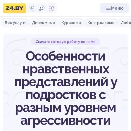
Меню
Все услуги
Дипломные
Курсовые
Контрольные
Лабо
бенн
Скачать готовую работу по теме
Особенности
нравственных
встве
представлений у
подростков с
разным уровнем
агрессивности