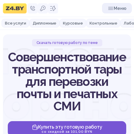
Меню
Все услуги
Дипломные
Курсовые
Контрольные
Лабо
енст
Скачать готовую работу по теме
Совершенствование
транспортной тары
для перевозки
портно
почты и печатных
СМИ
Купить эту готовую работу
со скидкой за 101,00 BYN