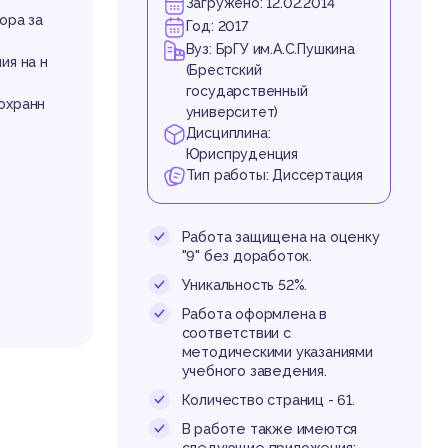
од
Загружено: 12.02.2014
ора за
Год: 2017
Вуз: БрГУ им.А.С.Пушкина
ия на н
(Брестский
государственный
охранн
университет)
Дисциплина:
Юриспруденция
Тип работы: Диссертация
Работа защищена на оценку
"9" без доработок.
Уникальность 52%.
Работа оформлена в
соответствии с
методическими указаниями
учебного заведения.
Количество страниц - 61.
В работе также имеются
е не мо