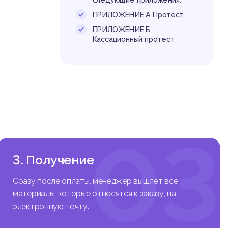
следующие приложения:
отношен
ПРИЛОЖЕНИЕ А Протест
потребн
ю, куль
ПРИЛОЖЕНИЕ Б
Кассационный протест
щиту пр
вать как
 тех ли
ъектов о
ет прок
ного за
тационн
03
 законо
полнени
дложени
3. Получение
ачимого
Сразу после оплаты, менеджер вышлет все
ности в
материалы, которые относятся к заказу, на
ряжена,
электронную почту.
енности