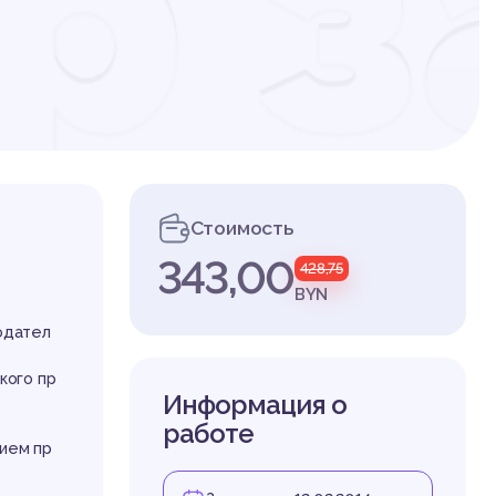
р з
лне
Стоимость
343,00
428,75
до
BYN
нодател
кого пр
Информация о
работе
нием пр