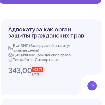
лики Бе
ой сфер
ре осущ
ва Респ
Адвокатура как орган
аментир
защиты гражданских прав
Вуз: БИП (Белорусский институт
правоведения)
Дисциплина: Гражданское право
РАННОГ
Тип работы: Диссертация
343,00
428,75
гическо
BYN
ществля
оды и д
Последн