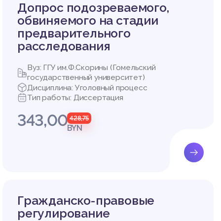
получил
Допрос подозреваемого,
мыслите
обвиняемого на стадии
щение в
предварительного
ларусь.
положен
расследования
лена зак
у орган
Вуз: ГГУ им.Ф.Скорины (Гомельский
удебные
государственный университет)
нам суд
Дисциплина: Уголовный процесс
Тип работы: Диссертация
беспечи
осударс
343,00
428,75
ности п
BYN
систему
инимает
енно вс
х согла
ованы в
Гражданско-правовые
регулирование