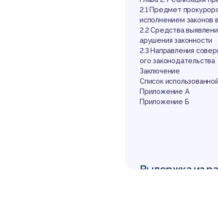
за
2.1 Предмет прокурор
исполнением законов 
2.2 Средства выявлени
арушения законности
2.3 Направления сове
ого законодательства
Заключение
Список использованно
Приложение А
РБ
Приложение Б
Выдержка из р
ВВЕДЕНИЕ
Человек является част