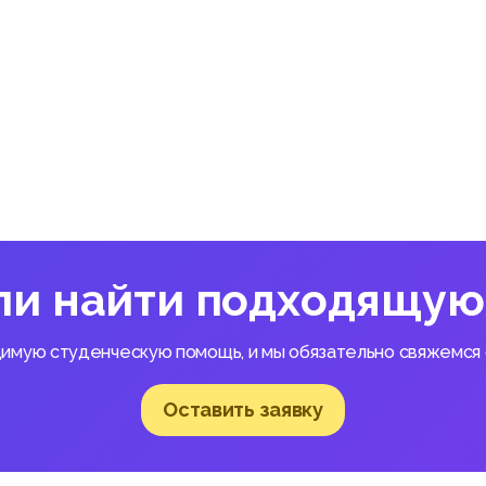
мет прокурорского надзора за исполнением природоохранного
ное и единообразное исполнение природоохранного законодат
анами государственного управления и иными государственными
и Совету Министров Республики Беларусь, местными представ
и распорядительными органами, общественными объединениями
и и другими организациями, должностными лицами и иными граж
альными предпринимателями.
ть следующие поднадзорные органы:
аны государственного управления;
ли найти подходящую
ультаты диссертации:
димую студенческую помощь, и мы обязательно свяжемся с
лики Беларусь – это единая и централизованная система органо
имени государства надзор за точным и единообразным исполн
Оставить заявку
актов на территории Республики Беларусь, а также выполняют
ые законодательством.
омочена осуществлять надзор за Правительством Беларуси, за