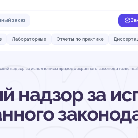
чный заказ
За
ок
е
Лабораторные
Отчеты по практике
Диссерта
ский надзор за исполнением природоохранного законодательства
й надзор за и
нного законода