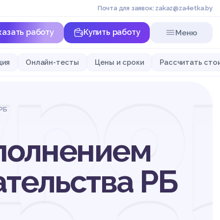
Почта для заявок: zakaz@za4etka.by
казать работу
Купить работу
Меню
уро
ция
Онлайн-тесты
Цены и сроки
Рассчитать сто
 РБ
сполнением
тельства РБ