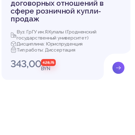
договорных отношений в
сфере розничной купли-
продаж
 надзор
Вуз: ГрГУ им.Я.Купалы (Гродненский
государственный университет)
ошений,
Дисциплина: Юриспруденция
Тип работы: Диссертация
асть об
343,00
ятельно
428,75
].
BYN
твенных
сполнен
тов, ук
го упра
Республ
 органа
ациями,
мателям