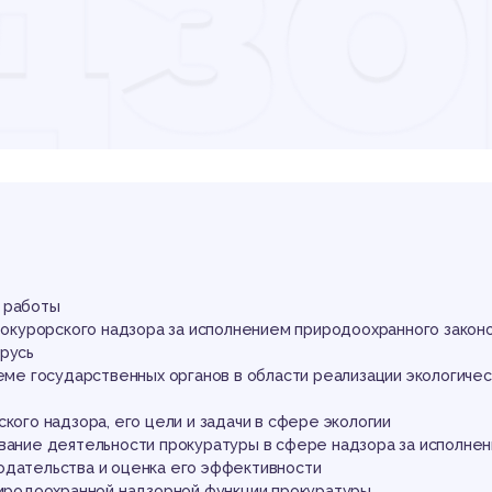
дзо
по
иро
 работы
прокурорского надзора за исполнением природоохранного зако
арусь
теме государственных органов в области реализации экологичес
ского надзора, его цели и задачи в сфере экологии
ование деятельности прокуратуры в сфере надзора за исполне
одательства и оценка его эффективности
природоохранной надзорной функции прокуратуры