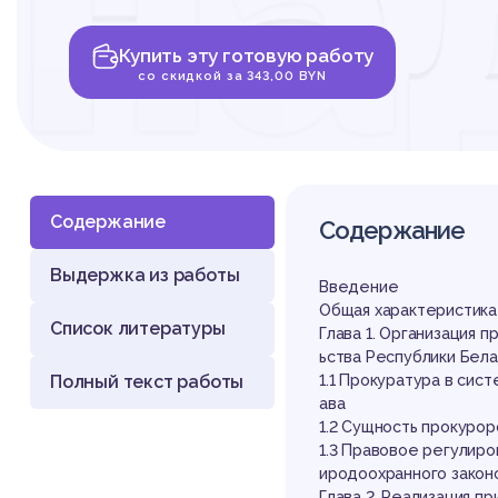
на
Купить эту готовую работу
ис
со скидкой за 343,00 BYN
Содержание
Содержание
Выдержка из работы
пр
Введение
Общая характеристика
Список литературы
Глава 1. Организация 
ьства Республики Бел
Полный текст работы
1.1 Прокуратура в сис
ава
1.2 Сущность прокурор
1.3 Правовое регулир
иродоохранного закон
Глава 2. Реализация 