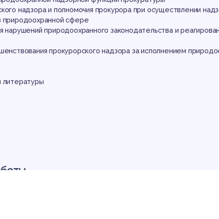
кон
ского надзора и полномочия прокурора при осуществлении надз
в природоохранной сфере
я нарушений природоохранного законодательства и реагирован
ршенствования прокурорского надзора за исполнением природо
й литературы
аботы
ью природы. Вне природы, не пользуясь ее ресурсами, он вовс