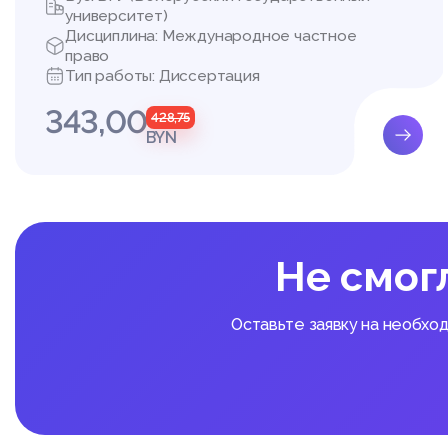
Соответственно, пред
университет)
дательства – это точ
Дисциплина: Международное частное
республиканскими орг
право
зациями, подчиненным
Тип работы: Диссертация
ми, исполнительными 
343,00
иозными организациям
428,75
в том числе индивиду
BYN
Отсюда можно выдели
- республиканские орг
Не смог
ЗАКЛЮЧЕНИЕ
Основные научные рез
Оставьте заявку на необхо
1. Прокуратура Респуб
рые осуществляют от 
ормативных правовых 
функции, установленн
Прокуратура не уполн