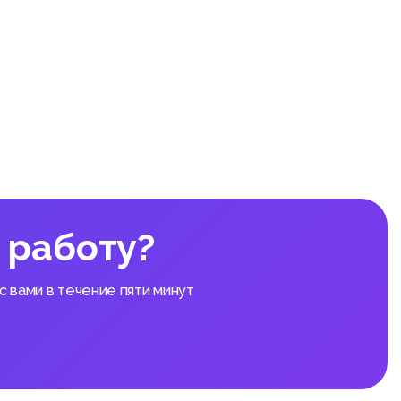
 законо
ельства
 органи
ительны
, религ
данами,
 работу?
 вами в течение пяти минут
в, кото
ением н
 другие
 деятел