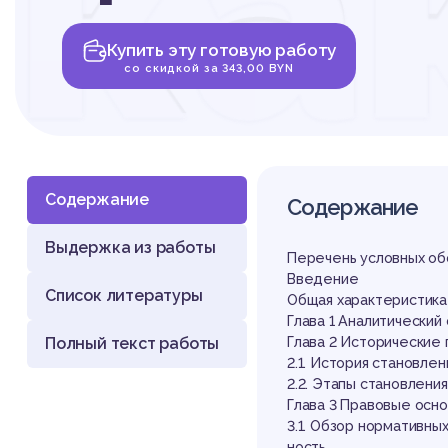
ка
Купить эту готовую работу
за
со скидкой за 343,00 BYN
Содержание
Содержание
Выдержка из работы
гр
Перечень условных о
Введение
Список литературы
Общая характеристик
Глава 1 Аналитически
Полный текст работы
Глава 2 Исторические
2.1. История становле
2.2. Этапы становлени
Глава 3 Правовые осн
3.1. Обзор нормативны
ность