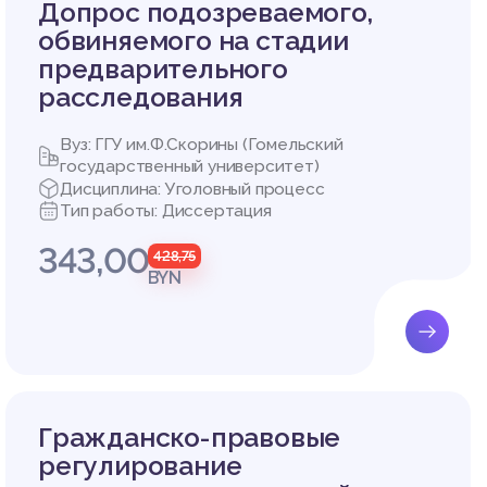
аруси и
Допрос подозреваемого,
обвиняемого на стадии
 М.А. П
предварительного
процессе
расследования
история
, котор
об адво
Вуз: ГГУ им.Ф.Скорины (Гомельский
государственный университет)
бюро по
Дисциплина: Уголовный процесс
 структ
Тип работы: Диссертация
ам.
343,00
ледован
428,75
ел поря
BYN
ья издан
ыми-пра
о партн
ина Рес
Гражданско-правовые
регулирование