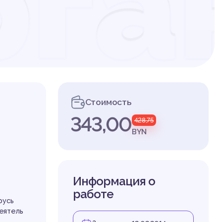
рга
ты
Стоимость
343,00
428,75
дан
BYN
Информация о
работе
арусь
деятель