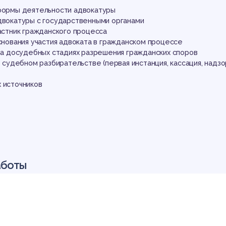
ав
 формы деятельности адвокатуры
адвокатуры с государственными органами
частник гражданского процесса
основания участия адвоката в гражданском процессе
 на досудебных стадиях разрешения гражданских споров
 в судебном разбирательстве (первая инстанция, кассация, надз
х источников
аботы
кое государство на сегодняшний день находится на пути фор
я статуса адвокатуры, которая за все время своего существов