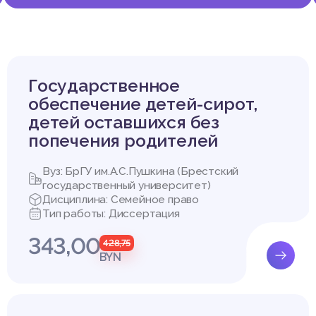
нализ правового статуса адвокатуры как органа защиты гражда
русь.
й цели поставлены следующие задачи:
 становления института адвокатуры;
ия и развития адвокатуры в Беларуси;
тивных актов и анализ источников права, регулирующих деятель
Государственное
сть;
обеспечение детей-сирот,
детей оставшихся без
попечения родителей
СКИЙ ОБЗОР ЛИТЕРАТУРЫ
Вуз: БрГУ им.А.С.Пушкина (Брестский
гистерской диссертации было использовано 79 источников, вкл
государственный университет)
актов, в том числе международных, и 40 литературных источни
Дисциплина: Семейное право
рской диссертации была использована учебная и специальная на
Тип работы: Диссертация
оте были использованы работы отечественных ученых-правоведо
343,00
ров, как: Т.В. Адамова [1], И.И. Мартинович [2], М.А. Плиговка [3],
428,75
BYN
. Чайчиц [6] и др.
смотрела порядок и основы медиации в хозяйственных судах. Да
которая издана в 2012 г. [1].
кой деятельности посвятил свое внимание И.И. Мартинович [2]