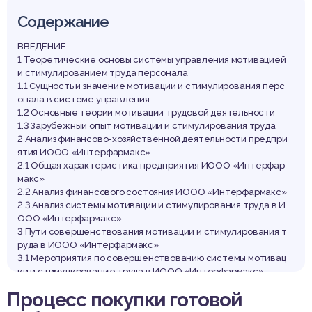
Содержание
ВВЕДЕНИЕ
1 Теоретические основы системы управления мотивацией
и стимулированием труда персонала
1.1 Сущность и значение мотивации и стимулирования перс
онала в системе управления
1.2 Основные теории мотивации трудовой деятельности
1.3 Зарубежный опыт мотивации и стимулирования труда
2 Анализ финансово-хозяйственной деятельности предпри
ятия ИООО «Интерфармакс»
2.1 Общая характеристика предприятия ИООО «Интерфар
макс»
2.2 Анализ финансового состояния ИООО «Интерфармакс»
2.3 Анализ системы мотивации и стимулирования труда в И
ООО «Интерфармакс»
3 Пути совершенствования мотивации и стимулирования т
руда в ИООО «Интерфармакс»
3.1 Мероприятия по совершенствованию системы мотивац
ии и стимулированию труда в ИООО «Интерфармакс»
3.2 Предложения по совершенствованию системы мотива
Процесс покупки готовой
ции и стимулированию труда в ИООО «Интерфармакс»
3.3 Расчет эффективности предложенных мероприятий