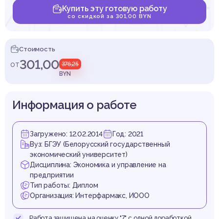
исте
Купить эту готовую работу
со скидкой за 301,00 BYN
Стоимость
равле
301,00
от
376,25
BYN
Информация о работе
тива
Загружено: 12.02.2014
Год: 2021
Вуз: БГЭУ (Белорусский государственный
экономический университет)
Дисциплина: Экономика и управление на
предприятии
Тип работы: Диплом
Организация: Интерфармакс, ИООО
Работа защищена на оценку "7" с одной доработкой.