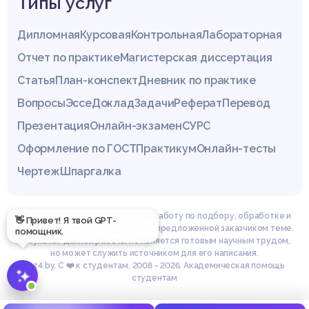
Типы услуг
Дипломная
Курсовая
Контрольная
Лабораторная
Отчет по практике
Магистерская диссертация
Статья
План-конспект
Дневник по практике
Вопросы
Эссе
Доклад
Задачи
Реферат
Перевод
Презентация
Онлайн-экзамен
СУРС
Оформление по ГОСТ
Практикум
Онлайн-тесты
Чертеж
Шпаргалка
Эксперты сайта z4.by проводят работу по подбору, обработке и
👋 Привет! Я твой GPT-
структурированию материала по предложенной заказчиком теме.
помощник.
Результат данной работы не является готовым научным трудом,
но может служить источником для его написания.
© z4.by. С ❤️ к студентам, 2008 - 2026. Академическая помощь
студентам