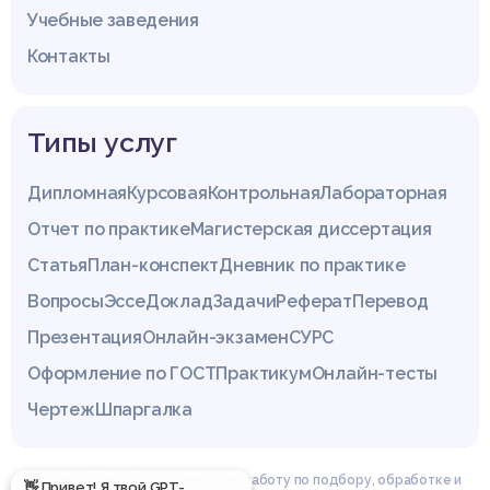
Учебные заведения
Контакты
Типы услуг
Дипломная
Курсовая
Контрольная
Лабораторная
Отчет по практике
Магистерская диссертация
Статья
План-конспект
Дневник по практике
Вопросы
Эссе
Доклад
Задачи
Реферат
Перевод
Презентация
Онлайн-экзамен
СУРС
Оформление по ГОСТ
Практикум
Онлайн-тесты
Чертеж
Шпаргалка
Эксперты сайта z4.by проводят работу по подбору, обработке и
👋 Привет! Я твой GPT-