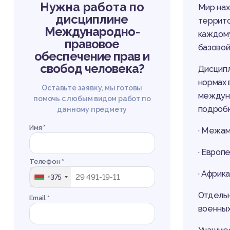
Нужна работа по
Мир нах
дисциплине
террито
Международно-
каждому
правовое
базовой
обеспечение прав и
свобод человека?
Дисципл
нормах 
Оставьте заявку, мы готовы
междуна
помочь с любым видом работ по
подробн
данному предмету
Имя *
· Межам
· Европ
Телефон *
· Африк
+375
Отдельн
Email *
военных