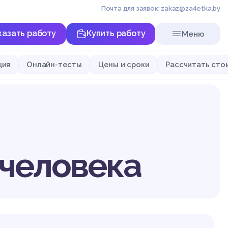
Почта для заявок: zakaz@za4etka.by
казать работу
Купить работу
Меню
ция
Онлайн-тесты
Цены и сроки
Рассчитать сто
 человека