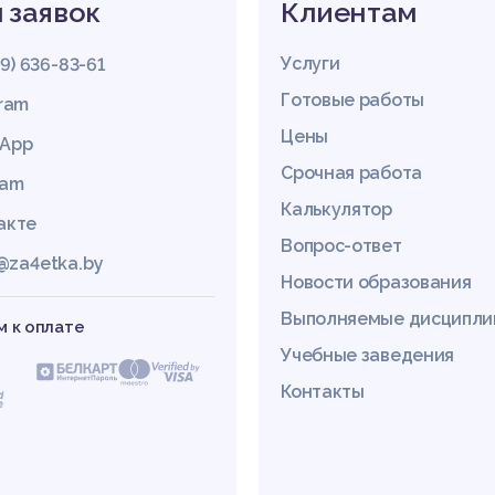
 заявок
Клиентам
Услуги
29) 636-83-61
Готовые работы
gram
Цены
App
Срочная работа
ram
Калькулятор
акте
Вопрос-ответ
@za4etka.by
Новости образования
Выполняемые дисципл
 к оплате
Учебные заведения
Контакты