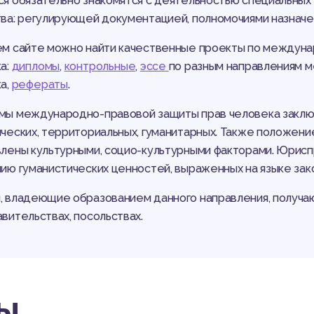
я обязательно знакомятся с деятельностью специальных 
ва: регулирующей документацией, полномочиями назначен
м сайте можно найти качественные проекты по междуна
а:
дипломы
,
контрольные
,
эссе
по разным направлениям 
а,
рефераты
.
ы международно-правовой защиты прав человека заклю
ческих, территориальных, гуманитарных. Также положен
лены культурными, социо-культурными факторами. Юрисп
ию гуманистических ценностей, выраженных на языке зак
 владеющие образованием данного направления, получаю
вительствах, посольствах.
ы