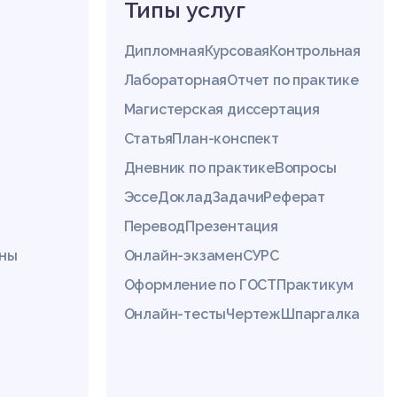
Типы услуг
Дипломная
Курсовая
Контрольная
Лабораторная
Отчет по практике
Магистерская диссертация
Статья
План-конспект
Дневник по практике
Вопросы
Эссе
Доклад
Задачи
Реферат
Перевод
Презентация
ины
Онлайн-экзамен
СУРС
Оформление по ГОСТ
Практикум
Онлайн-тесты
Чертеж
Шпаргалка