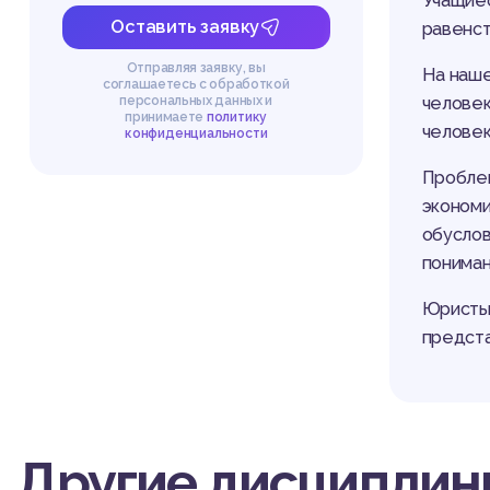
Учащиес
Оставить заявку
равенст
Отправляя заявку, вы
На наше
соглашаетесь с обработкой
человек
персональных данных и
принимаете
политику
человек
конфиденциальности
Проблем
экономи
обуслов
пониман
Юристы,
предста
Другие дисциплин