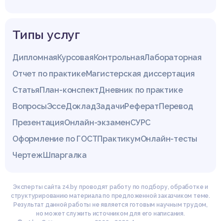
Типы услуг
Дипломная
Курсовая
Контрольная
Лабораторная
Отчет по практике
Магистерская диссертация
Статья
План-конспект
Дневник по практике
Вопросы
Эссе
Доклад
Задачи
Реферат
Перевод
Презентация
Онлайн-экзамен
СУРС
Оформление по ГОСТ
Практикум
Онлайн-тесты
Чертеж
Шпаргалка
Эксперты сайта z4.by проводят работу по подбору, обработке и
структурированию материала по предложенной заказчиком теме.
Результат данной работы не является готовым научным трудом,
но может служить источником для его написания.