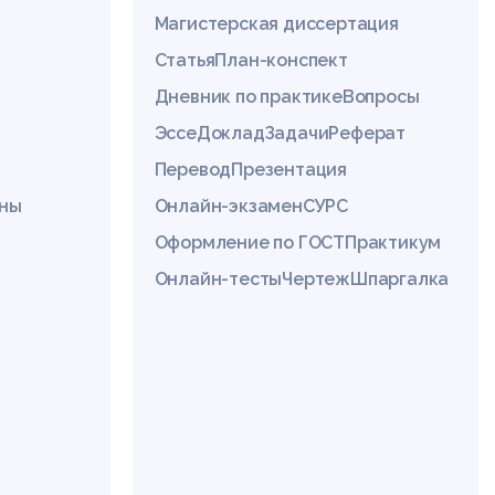
Магистерская диссертация
Статья
План-конспект
Дневник по практике
Вопросы
Эссе
Доклад
Задачи
Реферат
Перевод
Презентация
ины
Онлайн-экзамен
СУРС
Оформление по ГОСТ
Практикум
Онлайн-тесты
Чертеж
Шпаргалка