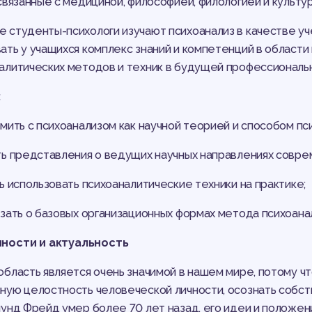
 связанные с медициной, философией, филологией и культу
 студенты-психологи изучают психоанализ в качестве у
ать у учащихся комплекс знаний и компетенций в области
алитических методов и техник в будущей профессиональ
:
омить с психоанализом как научной теорией и способом пс
ть представления о ведущих научных направлениях совре
ть использовать психоаналитические техники на практике;
азать о базовых организационных формах метода психоана
ности и актуальность
область является очень значимой в нашем мире, потому ч
ную целостность человеческой личности, осознать собств
мунд Фрейд умер более 70 лет назад, его идеи и положени