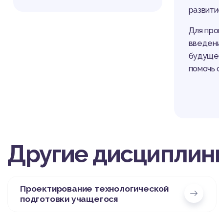
развити
Для про
введени
будущем
помочь 
Другие дисциплин
Проектирование технологической
подготовки учащегося