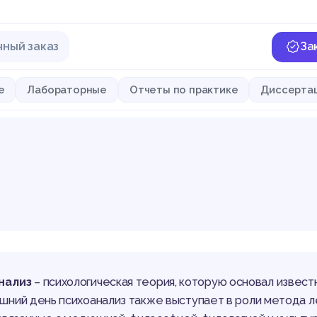
чный заказ
За
е
Лабораторные
Отчеты по практике
Диссерта
нализ
– психологическая теория, которую основал извест
шний день психоанализ также выступает в роли метода л