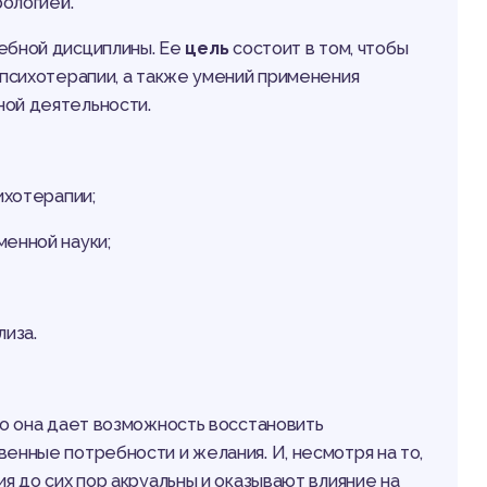
рологией.
чебной дисциплины. Ее
цель
состоит в том, чтобы
 психотерапии, а также умений применения
ной деятельности.
ихотерапии;
менной науки;
лиза.
то она дает возможность восстановить
енные потребности и желания. И, несмотря на то,
я до сих пор акруальны и оказывают влияние на