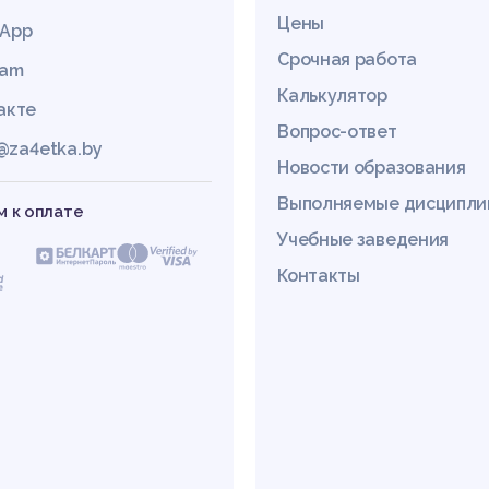
Цены
App
Срочная работа
ram
Калькулятор
акте
Вопрос-ответ
@za4etka.by
Новости образования
Выполняемые дисципл
 к оплате
Учебные заведения
Контакты