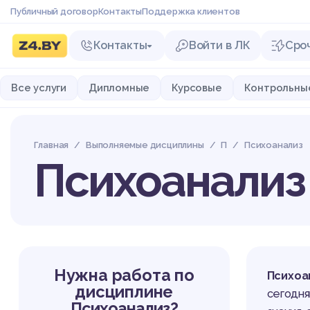
Публичный договор
Контакты
Поддержка клиентов
Контакты
Войти в ЛК
Сро
Все услуги
Дипломные
Курсовые
Контрольны
Главная
Выполняемые дисциплины
П
Психоанализ
Психоанализ
Нужна работа по
Психоа
дисциплине
сегодня
Психоанализ?