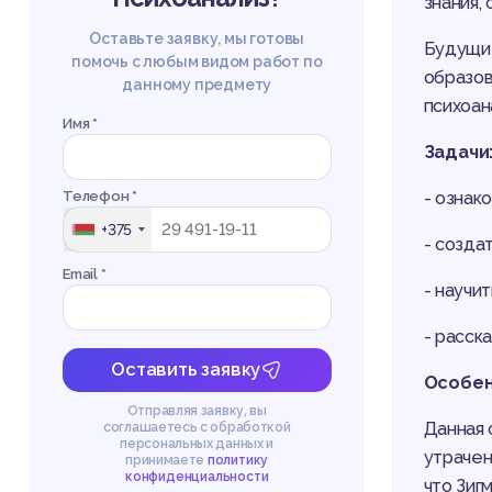
знания,
Оставьте заявку, мы готовы
Будущие
помочь с любым видом работ по
образов
данному предмету
психоан
Имя *
Задачи
Телефон *
- ознак
+375
- созда
Email *
- научи
- расск
Оставить заявку
Особен
Отправляя заявку, вы
Данная 
соглашаетесь с обработкой
персональных данных и
утрачен
принимаете
политику
конфиденциальности
что Зиг