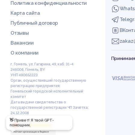
Политика конфиденциальности
Whats
Карта сайта
Teleg
Публичный договор
ВКонт
Отзывы
zakaz
Вакансии
О компании
Принимаем
г. Гомель, ул. Гагарина, 49, каб. 31-4
246008
,
Гомель
,
BY
УНП 490652223
Орган, осуществивший государственную
регистрацию предприятия:
Гомельский городской исполнительный
комитет
Дата выдачи свидетельства о
государственной регистрации ЧП Зачётка:
24.12.2008
👋 Привет! Я твой GPT-
помощник.