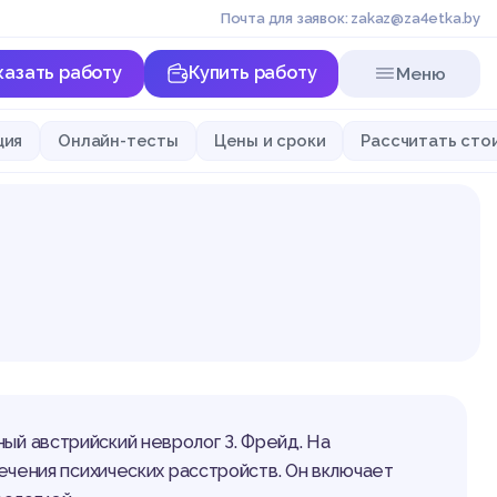
Почта для заявок: zakaz@za4etka.by
казать работу
Купить работу
Меню
ция
Онлайн-тесты
Цены и сроки
Рассчитать сто
ный австрийский невролог З. Фрейд. На
ечения психических расстройств. Он включает