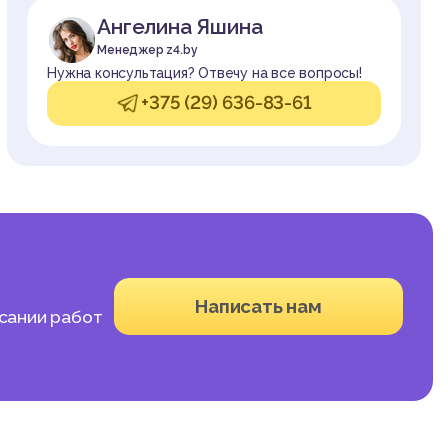
Ангелина Яшина
Менеджер z4.by
Нужна консультация? Отвечу на все вопросы!
+375 (29) 636-83-61
Написать нам
исании работ