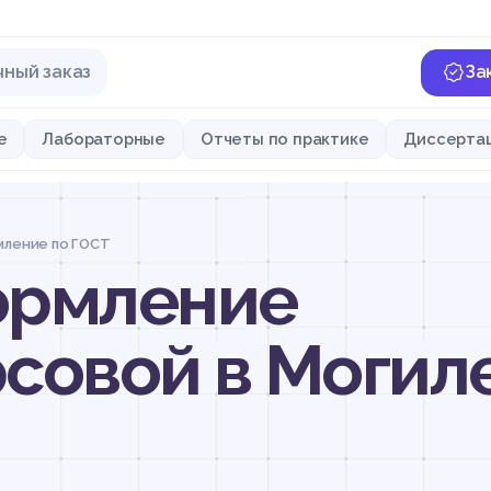
чный заказ
За
е
Лабораторные
Отчеты по практике
Диссерта
ление по ГОСТ
ормление
рсовой в Могил