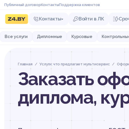
Публичный договор
Контакты
Поддержка клиентов
Контакты
Войти в ЛК
Сро
Все услуги
Дипломные
Курсовые
Контрольны
Главная
Услуги: что предлагает мультисервис
Оформ
Заказать оф
диплома, ку