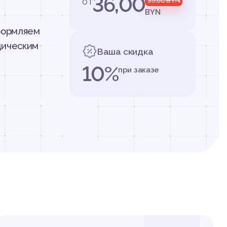
36,00
от
39,60
BYN
BYN
оформляем
дическим
Ваша скидка
10%
при заказе