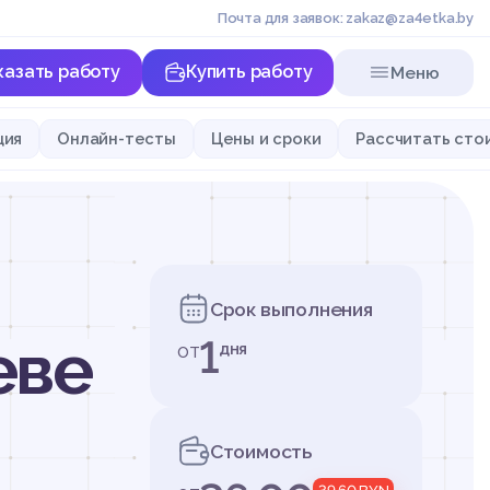
Почта для заявок: zakaz@za4etka.by
казать работу
Купить работу
Меню
ция
Онлайн-тесты
Цены и сроки
Рассчитать сто
Срок выполнения
еве
1
от
дня
Стоимость