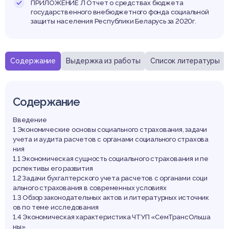
стояни
ПРИЛОЖЕНИЕ Л Отчет о средствах бюджета
государственного внебюджетного фонда социальной
защиты населения Республики Беларусь за 2020г.
равл
Содержание
Выдержка из работы
Список литературы
Содержание
Введение
1 Экономические основы социального страхования, задачи
азвит
учета и аудита расчетов с органами социального страхова
ния
1.1 Экономическая сущность социального страхования и пе
рспективы его развития
1.2 Задачи бухгалтерского учета расчетов с органами соци
ального страхования в современных условиях
1.3 Обзор законодательных актов и литературных источник
ов по теме исследования
1.4 Экономическая характеристика ЧТУП «СемТрансОльша
ны»