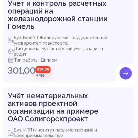
Учет и контроль расчетных
операций на
железнодорожной станции
Гомель
Вуз: БелГУТ (Белорусский государственный
университет транспорта)
Дисциплина: Бухгалтерский учёт, анализ и
аудит
Тип работы: Диплом
301,00
376,25
BYN
Учёт нематериальных
активов проектной
организации на примере
ОАО Солигорскпроект
Вуз: ИПП (Институт парламентаризма и
предпринимательства)