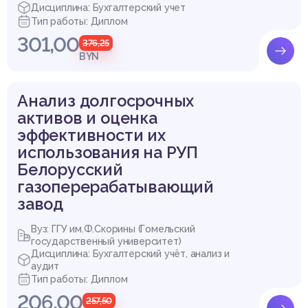
Дисциплина: Бухгалтерский учет
Тип работы: Диплом
301,00
376,25
BYN
Анализ долгосрочных
активов и оценка
эффективности их
использования на РУП
Белорусский
газоперерабатывающий
завод
Вуз: ГГУ им.Ф.Скорины (Гомельский
государственный университет)
Дисциплина: Бухгалтерский учёт, анализ и
аудит
Тип работы: Диплом
206,00
257,50