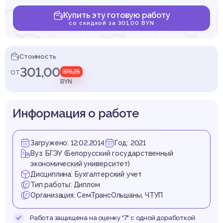
счето
Купить эту готовую работу
со скидкой за 301,00 BYN
Фондо
Стоимость
301,00
от
376,25
BYN
Информация о работе
циаль
Загружено: 12.02.2014
Год: 2021
Вуз: БГЭУ (Белорусский государственный
экономический университет)
Дисциплина: Бухгалтерский учет
Тип работы: Диплом
Организация: СемТрансОльшаны, ЧТУП
Работа защищена на оценку "7" с одной доработкой.