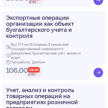
BYN
Экспортные операции
организации как объект
бухгалтерского учета и
контроля
Вуз: ГГУ им.Ф.Скорины (Гомельский
государственный университет)
Дисциплина: Бухгалтерский учёт, анализ и
аудит
Тип работы: Диплом
106,00
132,50
BYN
Учет, анализ и контроль
товарных операций на
предприятиях розничной