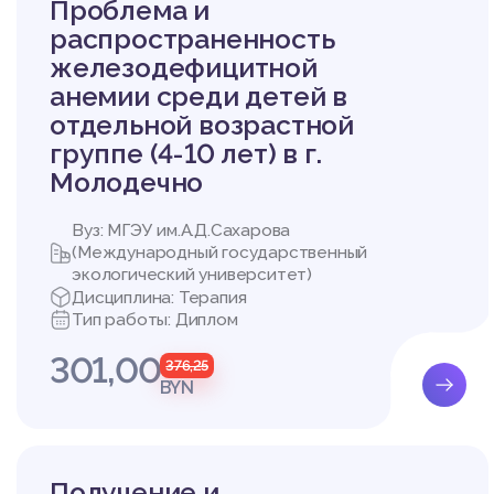
Проблема и
распространенность
железодефицитной
анемии среди детей в
отдельной возрастной
группе (4-10 лет) в г.
Молодечно
Вуз: МГЭУ им.А.Д.Сахарова
(Международный государственный
Список литера
экологический университет)
Дисциплина: Терапия
1. Вальчук, Э.А. Осно
Тип работы: Диплом
реждениях здравоохране
301,00
‒ С. 200-242
376,25
BYN
2. Глушанко, В. С. Заб
имофеева/ под ред. В.С
3. Глушанко, В.С. Общ
С. Глушанко – Витебск:
4. Здоровье населения
Получение и