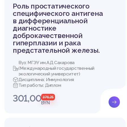
Роль простатического
специфического антигена
в дифференциальной
диагностике
доброкачественной
гиперплазии и рака
предстательной железы.
Вуз: МГЭУ им.А.Д.Сахарова
(Международный государственный
экологический университет)
Дисциплина: Иммунология
Тип работы: Диплом
301,00
376,25
BYN