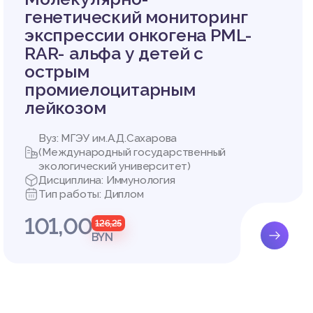
генетический мониторинг
2010 го
экспрессии онкогена PML-
а: 05.0
RAR- альфа у детей с
дически
острым
промиелоцитарным
 – Режи
лейкозом
сия бюл
Вуз: МГЭУ им.А.Д.Сахарова
урс]. –
(Международный государственный
экологический университет)
Дисциплина: Иммунология
Тип работы: Диплом
101,00
126,25
BYN
Витебск
бласти