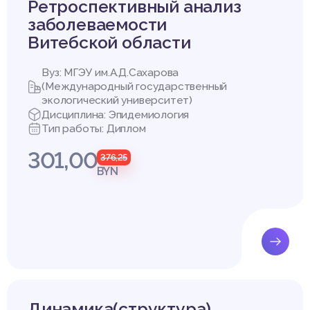
Ретроспективный анализ
заболеваемости
Витебской области
Вуз: МГЭУ им.А.Д.Сахарова
(Международный государственный
экологический университет)
Дисциплина: Эпидемиология
Тип работы: Диплом
301,00
376,25
туры
BYN
вы организационно-методической службы и статистического анали
ния./ Э.А. Вальчук, Н. И. Гулицкая, Ф.П. Царук.‒ Минск: БЕЛМАП
олеваемость населения, ее виды. Методы изучения. /В.С. Глушанко
.Глушанко. – Витебск: издательство ВГМУ, 2004. – 45 с.
ественное здоровье и здравоохранение: курс лекций для студен
 издательство ВГМУ, 2001. – 283 с
 Республики Беларусь. Статистический сборник [Электронный р
Динамика(структура)