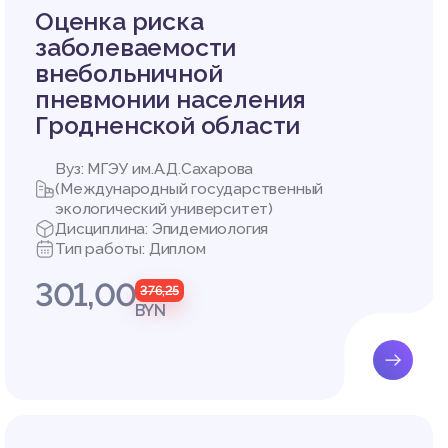
Оценка риска
заболеваемости
внебольничной
пневмонии населения
Гродненской области
Вуз: МГЭУ им.А.Д.Сахарова
(Международный государственный
экологический университет)
Дисциплина: Эпидемиология
Тип работы: Диплом
301,00
376,25
BYN