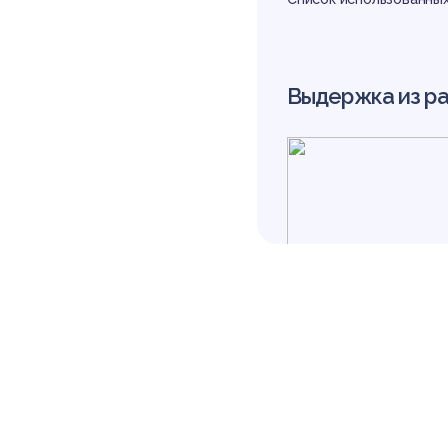
ок
Выдержка из р
ср