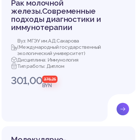
Рак молочной
железы.Современные
подходы диагностики и
иммунотерапии
Вуз: МГЭУ им.А.Д.Сахарова
(Международный государственный
экологический университет)
Дисциплина: Иммунология
Тип работы: Диплом
301,00
376,25
BYN
за в уч
О, 2006.
, А.П. Т
тов./В.
есурс].
Молекулярно-