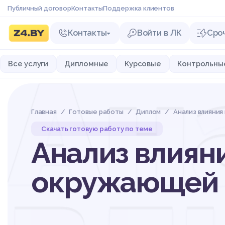
Публичный договор
Контакты
Поддержка клиентов
Контакты
Войти в ЛК
Сро
Ан
Все услуги
Дипломные
Курсовые
Контрольны
Главная
Готовые работы
Диплом
Анализ влияни
Скачать готовую работу по теме
Анализ влиян
окружающей с