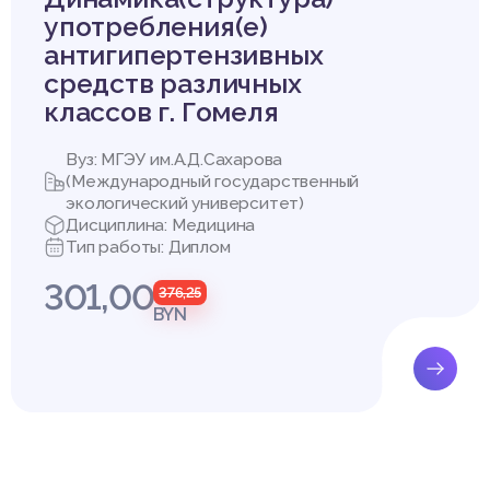
ступа: http://belstat.gov.by – Дата доступа: 05.07. 2016.
употребления(е)
Республике Беларусь. Официальный статистический сборник за 
антигипертензивных
]. – 2011. – Режим доступа: http://minzdrav.gov.by – Дата доступ
средств различных
нализ состояния здоровья населения Республики Беларусь. Мето
классов г. Гомеля
альковец, Т.В. Калинина – Минск: БГУ, 2007. – С. 14-28.
оохранения Республики Беларусь [Электронный ресурс]. – 2013.
Вуз: МГЭУ им.А.Д.Сахарова
rav.gov.by – Дата доступа: 05.07. 2016.
(Международный государственный
енденции заболеваемости / Е.М. Щербакова // Электронная вер
экологический университет)
общество» – № 275-276 – «Демоскоп Weekly» [Электронный рес
Дисциплина: Медицина
e.ru/weekly/2014/0597/index.php. – Дата доступа: 05.07. 2016.
Тип работы: Диплом
301,00
376,25
BYN
явлению факторов окружающей среды на здоровье населения 
загрязнения атмосферного воздуха на территории Витебской о
общей заболеваемости населения Витебской области
аболеваемости органов дыхания населения Витебской области
Купить эту работу