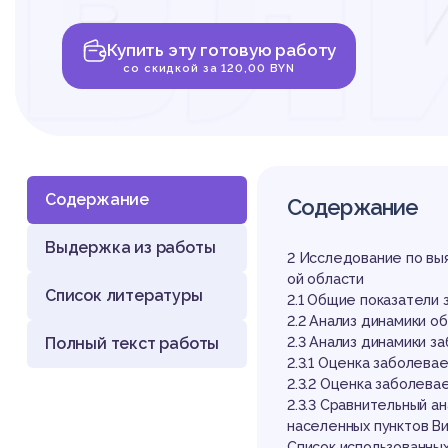
вл
Купить эту готовую работу
не
со скидкой за 120,00 BYN
Содержание
Содержание
Выдержка из работы
фа
2 Исследование по вы
ой области
Список литературы
2.1 Общие показатели 
2.2 Анализ динамики 
Полный текст работы
2.3 Анализ динамики з
2.3.1 Оценка заболева
2.3.2 Оценка заболева
2.3.3 Сравнительный а
населенных пунктов В
Список использованных