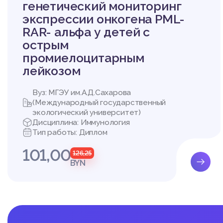
2.3.1 Оценка заболева
генетический мониторинг
2.3.2 Оценка заболева
экспрессии онкогена PML-
2.3.3 Сравнительный а
RAR- альфа у детей с
населенных пунктов В
острым
Список использованных
промиелоцитарным
лейкозом
Вуз: МГЭУ им.А.Д.Сахарова
(Международный государственный
экологический университет)
Дисциплина: Иммунология
Тип работы: Диплом
101,00
126,25
BYN