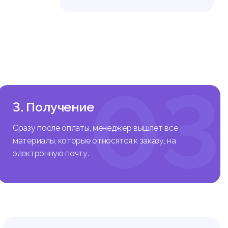
вь
ен
03
3. Получение
Сразу после оплаты, менеджер вышлет все
материалы, которые относятся к заказу, на
электронную почту.