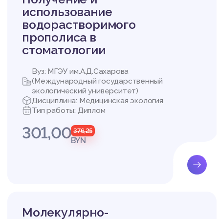
– 2010-2015. – Режим до
использование
5. Здравоохранение в 
водорастворимого
д. [Электронный ресурс
прополиса в
7. 2016.
6. Мальковец, М. В. А
стоматологии
е рекомендации./М. В. М
7. Министерство здрав
Вуз: МГЭУ им.А.Д.Сахарова
м доступа: http://minzd
(Международный государственный
8. Щербакова, Е. М. Т
экологический университет)
летеня «Население и 
Дисциплина: Медицинская экология
2007. –http://demoscop
Тип работы: Диплом
301,00
376,25
BYN
2 Исследование по вы
ой области
2.1 Общие показатели 
2.2 Анализ динамики 
Молекулярно-
2.3 Анализ динамики з