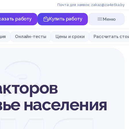
Почта для заявок: zakaz@za4etka.by
казать работу
Купить работу
Меню
з
ция
Онлайн-тесты
Цены и сроки
Рассчитать сто
акторов
ье населения