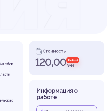
ия
ив
Стоимость
120,00
150,00
оро
Витебск
BYN
бласти
Информация о
работе
ельских