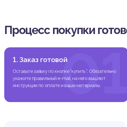
зд
Процесс покупки гото
на
0
1. Заказ готовой
Оставьте заявку по кнопке "купить ". Обязательно
укажите правильный e-mail, на него вышлют
инструкции по оплате и ваши материалы.