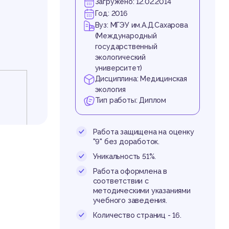
жа
Загружено: 12.02.2014
Год: 2016
Вуз: МГЭУ им.А.Д.Сахарова
(Международный
государственный
экологический
университет)
Дисциплина: Медицинская
экология
Тип работы: Диплом
 н
Работа защищена на оценку
"9" без доработок.
Уникальность 51%.
Работа оформлена в
соответствии с
методическими указаниями
учебного заведения.
Количество страниц - 16.