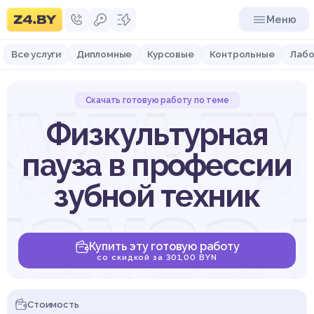
Меню
Все услуги
Дипломные
Курсовые
Контрольные
Лабо
ульт
Скачать готовую работу по теме
Физкультурная
пауза в профессии
пауза 
зубной техник
Купить эту готовую работу
со скидкой за 301,00 BYN
Стоимость