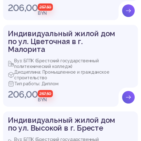
206,00
257,50
BYN
Индивидуальный жилой дом
по ул. Цветочная в г.
Малорита
Вуз: БГПК (Брестский государственный
политехнический колледж)
Дисциплина: Промышленное и гражданское
строительство
Выдержка из работы
Тип работы: Диплом
206,00
257,50
5 Технологическая карта на возведение каркаса здани
BYN
я
5.1 Область применения технологической карты
Индивидуальный жилой дом
по ул. Высокой в г. Бресте
Технологическая карта разработана на возведение каркас
а здания: стен, перегородок, монтаж плит перекрытия и др.
при возведении 36-квартирного жилого дома в составе ква
Вуз: БГПК (Брестский государственный