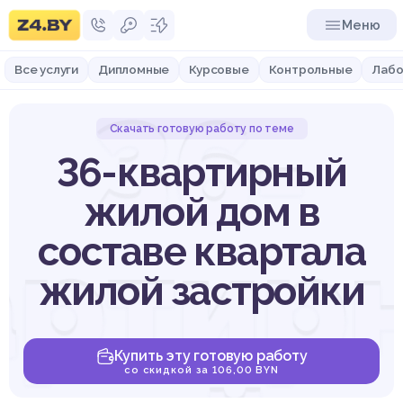
Меню
Все услуги
Дипломные
Курсовые
Контрольные
Лабо
36-
Скачать готовую работу по теме
36-квартирный
жилой дом в
артир
составе квартала
жилой застройки
Купить эту готовую работу
со скидкой за 106,00 BYN