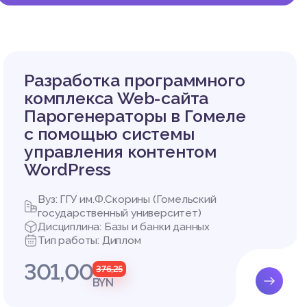
Разработка программного
комплекса Web-сайта
Парогенераторы в Гомеле
с помощью системы
управления контентом
аммиров
WordPress
Вуз: ГГУ им.Ф.Скорины (Гомельский
государственный университет)
Дисциплина: Базы и банки данных
Тип работы: Диплом
нного д
301,00
376,25
горитмо
BYN
 заданн