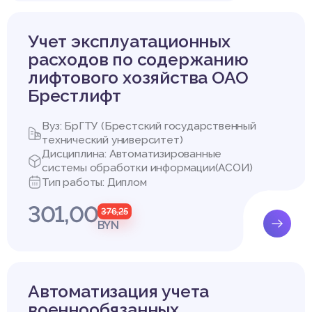
ршающим этапом алгоритмизации является вы-пуск набора алго
, принятые проектировщиком, в форме, необходимой для про
 При проектировании системы я использовал три класса алгорит
Учет эксплуатационных
е с проектированием АС;
расходов по содержанию
ной алгебры, необходимые для работы с БД;
необходимых показателей.
лифтового хозяйства ОАО
ектирования АСИС.
Брестлифт
ательный процесс создания моделей, которые описывают впо
ми различные стороны разрабатываемой программной систем
Вуз: БрГТУ (Брестский государственный
им причинам. Во-первых, они упорядочивают процесс создания 
технический университет)
Во-вторых, они позволяют менеджерам в процессе разработки
Дисциплина: Автоматизированные
 и риск.
системы обработки информации(АСОИ)
ирования делятся на три основные группы;
Тип работы: Диплом
я сверху вниз;
х;
301,00
376,25
ванное проектирование.
BYN
ектирования характерна алгоритмическая декомпозиция. Следу
 программ написано в соответствии с этим методом. Тем не мен
озволяет выделить абстракции и обеспечить ограничение досту
едоставляет достаточных средств для организации параллелизм
Автоматизация учета
т обеспечить создание предельно сложных систем, и он, как п
военнообязанных
тных и объектно-ориентированных языках программирования. 