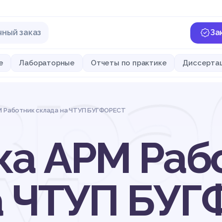
чный заказ
За
зра
е
Лабораторные
Отчеты по практике
Диссерта
М Работник склада на ЧТУП БУГФОРЕСТ
ка АРМ Раб
а ЧТУП БУ