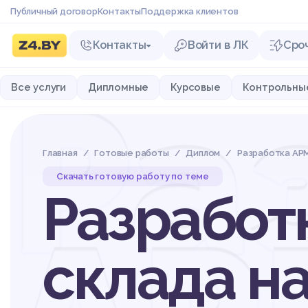
Публичный договор
Контакты
Поддержка клиентов
Контакты
Войти в ЛК
Сро
Ра
Все услуги
Дипломные
Курсовые
Контрольны
Главная
Готовые работы
Диплом
Разработка АР
Скачать готовую работу по теме
Разработ
склада н