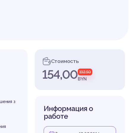
ни
Стоимость
154,00
192,50
а н
BYN
шения з
Информация о
работе
ния