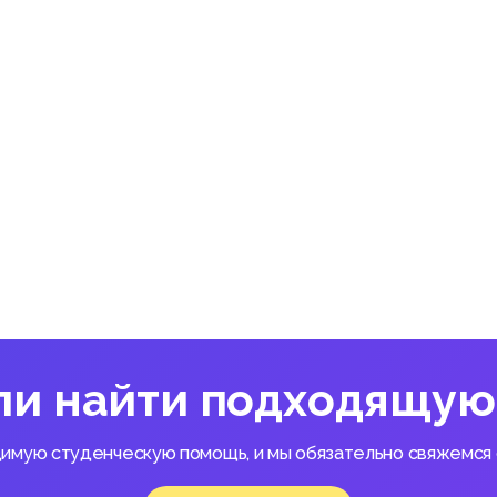
е автоматизированного варианта решения задачи
тика организации решения задачи на ЭВМ
щих разработок и обоснование выбора технологии проектирова
стемы
ектирования АСИС.
ли найти подходящую
димую студенческую помощь, и мы обязательно свяжемся с