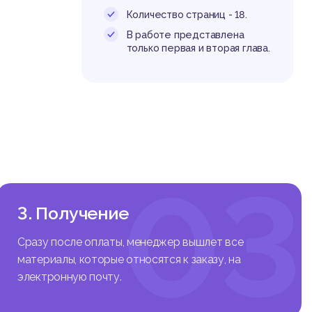
Количество страниц - 18.
о рассм
В работе представлена
ответст
только первая и вторая глава.
Решение
 рабоче
ходимое
атить р
этом зн
ормацио
рации в
03
х рабоч
3. Получение
Сразу после оплаты, менеджер вышлет все
материалы, которые относятся к заказу, на
электронную почту.
й систе
едующим