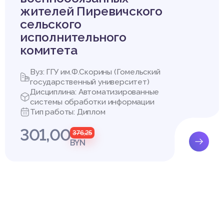
ьзовался для проектирования АС “Учет поставок”.
жителей Пиревичского
ных программная система рассматривается как преобразовате
сельского
ые. Метод потоков данных с успехом применялся при решении р
исполнительного
сти, в системах информационного обеспечения, где существуют
комитета
 и выходными потоками системы и где не
Вуз: ГГУ им.Ф.Скорины (Гомельский
государственный университет)
Дисциплина: Автоматизированные
туры
системы обработки информации
Тип работы: Диплом
301,00
376,25
BYN
й области
ое рабочее место «Работник склада» на ЧТУП «БУГФО-РЕСТ».
одимости и цели использования вычислительной техники для ре
Купить эту работу