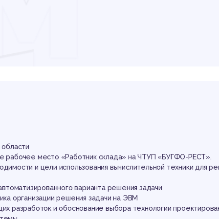
М
бот
лад
й области
ое рабочее место «Работник склада» на ЧТУП «БУГФО-РЕСТ».
одимости и цели использования вычислительной техники для ре
е автоматизированного варианта решения задачи
тика организации решения задачи на ЭВМ
щих разработок и обоснование выбора технологии проектирова
стемы