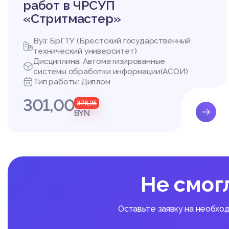
работ в ЧРСУП
1.4. Цель и назначени
«Стритмастер»
1.5. Общая характерис
1.6. Анализ существую
2. Проектирование си
Вуз: БрГТУ (Брестский государственный
2.1 Выбор метода про
технический университет)
Дисциплина: Автоматизированные
системы обработки информации(АСОИ)
Тип работы: Диплом
301,00
376,25
BYN
Не смог
Оставьте заявку на необхо