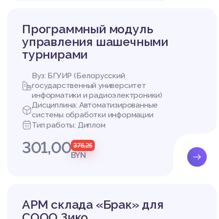
ым требованиям. Заве
отображающий решения
ва объекта (системы).
Программный модуль
• Алгоритмы, связанны
управления шашечными
• Алгоритмы реляцион
• Алгоритмы расчета 
турнирами
2.1 Выбор метода про
Метод — это последов
Вуз: БГУИР (Белорусский
еделёнными средства
государственный университет
ды важны по нескольк
информатики и радиоэлектроники)
программных систем. 
Дисциплина: Автоматизированные
ь степень продвижения
системы обработки информации
Обычно методы проект
Тип работы: Диплом
• Метод проектировани
301,00
• Метод потоков данны
376,25
• Объектно-ориентиро
BYN
Для структурного про
тить, что большинство
уктурный подход не п
нным; он также не пр
АРМ склада «Брак» для
ктурный метод не може
СООО Зико
неэффективен в объек