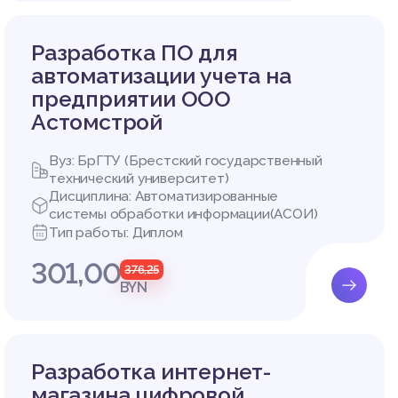
ритмов,
изводст
мов:
Разработка ПО для
автоматизации учета на
предприятии ООО
Астомстрой
лне опр
ы. Мето
Вуз: БрГТУ (Брестский государственный
сложных
технический университет)
 оценит
Дисциплина: Автоматизированные
системы обработки информации(АСОИ)
Тип работы: Диплом
301,00
376,25
BYN
ет отме
ее, стр
па к да
а. Стру
Разработка интернет-
равило,
магазина цифровой
Поэтому