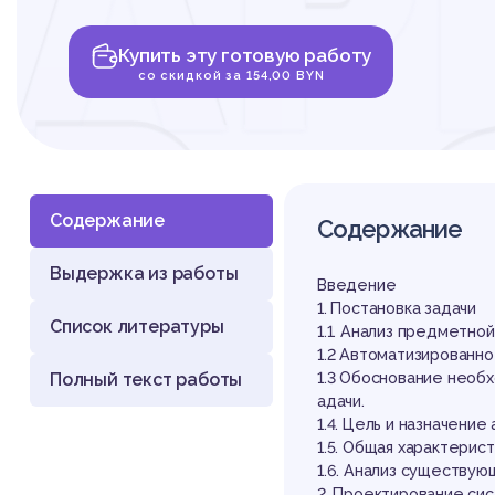
АР
Купить эту готовую работу
Ра
со скидкой за 154,00 BYN
Содержание
Содержание
Выдержка из работы
ск
Введение
1. Постановка задачи
Список литературы
1.1. Анализ предметно
1.2 Автоматизированн
Полный текст работы
1.3 Обоснование необх
адачи.
1.4. Цель и назначени
1.5. Общая характерис
1.6. Анализ существую
2. Проектирование си