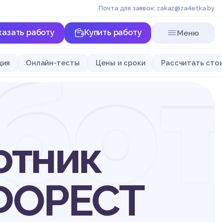
Почта для заявок: zakaz@za4etka.by
казать работу
Купить работу
Меню
бо
ция
Онлайн-тесты
Цены и сроки
Рассчитать сто
отник
ГФОРЕСТ