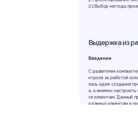
ЧТ
2.1 Выбор метода про
Выдержка из р
Введение
БУ
С развитием компьюте
нтроля за работой скл
лась идея создания п
а, а именно настроить
ся клиентам. Данный 
оданных клиентам и п
со складов других про
ра на складе.
Большое значение име
оцесса. Только с их 
автоматизированного 