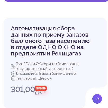
требованиям:
- непротиворечивость;
- не избыточность;
- целостность.
В разрабатываемом п
Автоматизация сбора
- возможность добавле
- возможность создани
данных по приему заказов
- возможность добавле
баллоного газа населению
- создание отчет зака
в отделе ОДНО ОКНО на
- создание и вывод на
предприятии Речицагаз
Пользовательское пр
ания С++.
Данный программный п
Вуз: ГГУ им.Ф.Скорины (Гомельский
государственный университет)
Дисциплина: Базы и банки данных
Тип работы: Диплом
2. Проектирование с
301,00
376,25
Алгоритмизация в сам
BYN
ействия проектировщи
в, достаточных для р