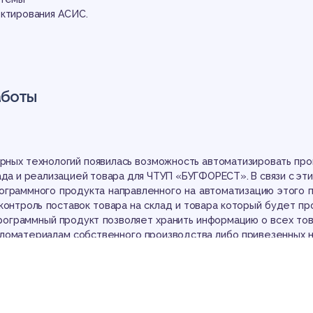
УП
ектирования АСИС.
аботы
ГФ
рных технологий появилась возможность автоматизировать про
ада и реализацией товара для ЧТУП «БУГФОРЕСТ». В связи с эти
рограммного продукта направленного на автоматизацию этого 
 контроль поставок товара на склад и товара который будет пр
программный продукт позволяет хранить информацию о всех тов
иломатериалам собственного производства либо привезенных н
изводителей, а так же будет выдавать отчет о заказах и остат
ет определение критериев и показателей компьютеризации э
помощью можно дать ответ на вопрос об экономической эффект
учета выписки заявок, а также практически выработать реком