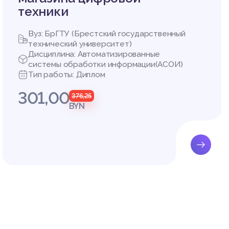
техники
ль вход
яда сло
Вуз: БрГТУ (Брестский государственный
 прямые
технический университет)
Дисциплина: Автоматизированные
системы обработки информации(АСОИ)
Тип работы: Диплом
301,00
376,25
BYN
шения з