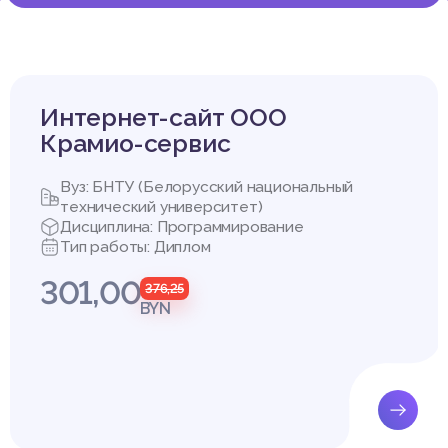
риложении должны быть предусмотрены, следующие функции:
Интернет-сайт ООО
ния видов товара;
я документов заказ;
Крамио-сервис
ния справочных данных о заказе;
з-наряд для контроля над действиями механиков;
Вуз: БНТУ (Белорусский национальный
 печать отчетов по остаткам товара;
технический университет)
иложение создать в среде объектно-ориентированного прогр
Дисциплина: Программирование
Тип работы: Диплом
родукт должен работать в операционной системе Windows XP.
301,00
376,25
BYN
истемы
ом общем виде может быть определена как процесс направле
ка (группы проектировщиков), необходимый для выработки ал
еализации создаваемого объекта (системы), удовлетворяющего