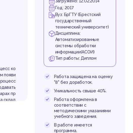
Загружено: 12.02.2014
Год: 2017
Вуз: БрГТУ (Брестский
государственный
технический университет)
Дисциплина:
Автоматизированные
системы обработки
информации(АСОИ)
Тип работы: Диплом
ОРЕ
цесс ко
м появи
Работа защищена на оценку
процесс
"8" без доработок.
одавать
Уникальность свыше 40%.
арах пр
Работа оформлена в
а склад
соответствии с
ках това
методическими указаниями
учебного заведения.
того пр
ивности
В работе имеется
программа.
ендации