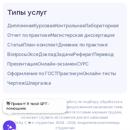
Типы услуг
Дипломная
Курсовая
Контрольная
Лабораторная
Отчет по практике
Магистерская диссертация
Статья
План-конспект
Дневник по практике
Вопросы
Эссе
Доклад
Задачи
Реферат
Перевод
Презентация
Онлайн-экзамен
СУРС
Оформление по ГОСТ
Практикум
Онлайн-тесты
Чертеж
Шпаргалка
Эксперты сайта z4.by проводят работу по подбору, обработке и
👋 Привет! Я твой GPT-
структурированию материала по предложенной заказчиком теме.
помощник.
Результат данной работы не является готовым научным трудом,
но может служить источником для его написания.
© z4.by. С ❤️ к студентам, 2008 - 2026. Академическая помощь
студентам