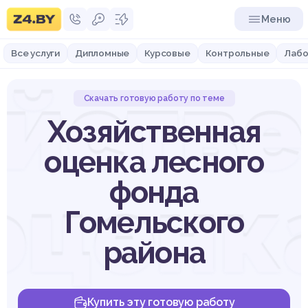
Меню
Все услуги
Дипломные
Курсовые
Контрольные
Лабо
йств
Скачать готовую работу по теме
Хозяйственная
оценка лесного
оценк
фонда
Гомельского
района
Купить эту готовую работу