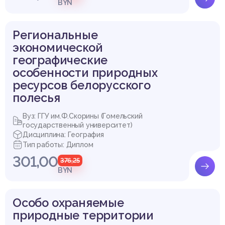
BYN
Региональные
экономической
географические
особенности природных
ресурсов белорусского
полесья
Вуз: ГГУ им.Ф.Скорины (Гомельский
государственный университет)
Дисциплина: География
Тип работы: Диплом
301,00
376,25
BYN
Особо охраняемые
природные территории