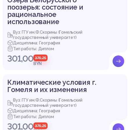
поозерья: состояние и
рациональное
использование
Вуз: ГГУ им.Ф.Скорины (Гомельский
государственный университет)
Дисциплина: География
Тип работы: Диплом
301,00
376,25
BYN
Климатические условия г.
Гомеля и их изменения
Вуз: ГГУ им.Ф.Скорины (Гомельский
государственный университет)
Дисциплина: География
Тип работы: Диплом
301,00
376,25