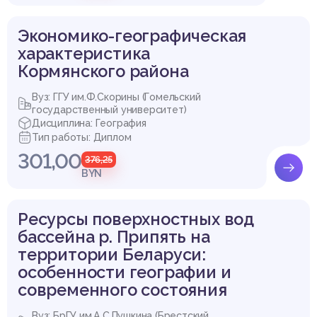
Экономико-географическая
характеристика
Кормянского района
Вуз: ГГУ им.Ф.Скорины (Гомельский
государственный университет)
Дисциплина: География
Тип работы: Диплом
301,00
376,25
BYN
Ресурсы поверхностных вод
бассейна р. Припять на
территории Беларуси:
особенности географии и
современного состояния
Вуз: БрГУ им.А.С.Пушкина (Брестский