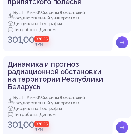
припятского полесья
Вуз: ГГУ им.Ф.Скорины (Гомельский
государственный университет)
Дисциплина: География
Тип работы: Диплом
301,00
376,25
BYN
Динамика и прогноз
радиационной обстановки
на территории Республики
Беларусь
Вуз: ГГУ им.Ф.Скорины (Гомельский
государственный университет)
Дисциплина: География
Тип работы: Диплом
301,00
376,25
BYN