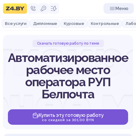
Меню
Все услуги
Дипломные
Курсовые
Контрольные
Лабо
тизир
Скачать готовую работу по теме
Автоматизированное
рабочее место
оператора РУП
очее м
Белпочта
Купить эту готовую работу
со скидкой за 301,00 BYN