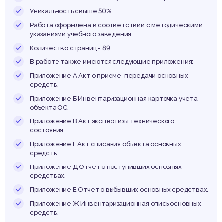
аличия
Уникальность свыше 50%.
Работа оформлена в соответствии с методическими
указаниями учебного заведения.
Количество страниц - 89.
вижен
В работе также имеются следующие приложения:
Приложение А Акт о приеме-передачи основных
средств.
Приложение Б Инвентаризационная карточка учета
объекта ОC.
Приложение В Акт экспертизы технического
состояния.
сновн
Приложение Г Акт списания объекта основных
средств.
Приложение Д Отчет о поступивших основных
средствах.
Приложение Е Отчет о выбывших основных средствах.
Приложение Ж Инвентаризационная опись основных
средств.