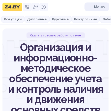
Меню
Все услуги
Дипломные
Курсовые
Контрольные
Лабо
анизац
Скачать готовую работу по теме
Организация и
информационно-
методическое
рмаци
обеспечение учета
и контроль наличия
и движения
основных средств