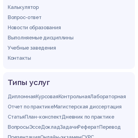
Калькулятор
Вопрос-ответ
Новости образования
Выполняемые дисциплины
Учебные заведения
Контакты
Типы услуг
Дипломная
Курсовая
Контрольная
Лабораторная
Отчет по практике
Магистерская диссертация
Статья
План-конспект
Дневник по практике
Вопросы
Эссе
Доклад
Задачи
Реферат
Перевод
Презентация
Онлайн-экзамен
СУРС