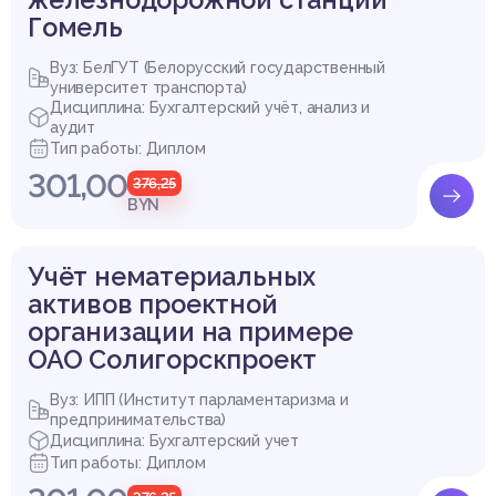
Гомель
Приложение Ж
Вуз: БелГУТ (Белорусский государственный
университет транспорта)
Дисциплина: Бухгалтерский учёт, анализ и
аудит
Тип работы: Диплом
301,00
376,25
BYN
Учёт нематериальных
активов проектной
организации на примере
ОАО Солигорскпроект
Выдержка из работы
Вуз: ИПП (Институт парламентаризма и
предпринимательства)
Дисциплина: Бухгалтерский учет
Тип работы: Диплом
Список литературы