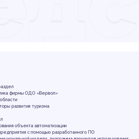
едс
том
рми
раздел
истика фирмы ОДО «Вервол»
 области
торы развития туризма
ел
дования объекта автоматизации
редприятия с помощью разработанного ПО
нкциональной модели, диаграмма вариантов использования