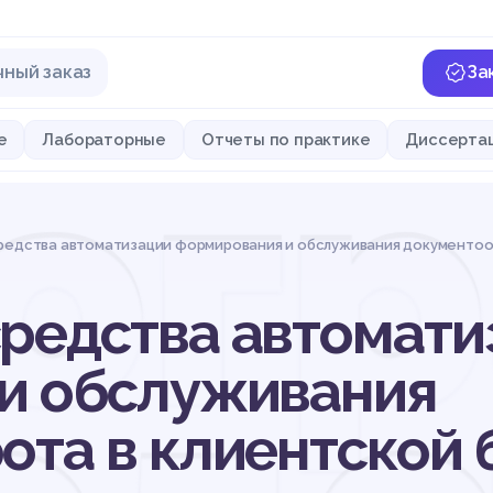
чный заказ
За
ог
е
Лабораторные
Отчеты по практике
Диссерта
редства автоматизации формирования и обслуживания документоо
редства автомати
и обслуживания
ота в клиентской