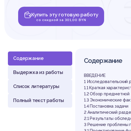
ср
Купить эту готовую работу
ав
со скидкой за 301,00 BYN
Содержание
Содержание
Выдержка из работы
фо
ВВЕДЕНИЕ
1 Исследовательский 
Список литературы
1.1 Краткая характер
1.2 Обзор предметной
Полный текст работы
1.3 Экономические фак
1.4 Постановка задачи
2 Аналитический разд
2.1 Результаты обсле
3 Решение проблемы п
3.1 Проектирование фу