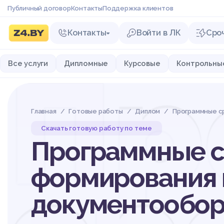
Публичный договор
Контакты
Поддержка клиентов
Контакты
Войти в ЛК
Сро
Пр
Все услуги
Дипломные
Курсовые
Контрольны
Главная
Готовые работы
Диплом
Программные с
Скачать готовую работу по теме
Программные с
формирования 
документообор