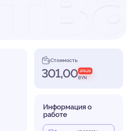
тв
ат
Стоимость
301,00
376,25
ро
BYN
Информация о
работе