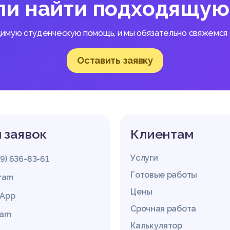
ли найти подходящую
димую студенческую помощь, и мы обязательно свяжемся с
Оставить заявку
 заявок
Клиентам
Услуги
29) 636-83-61
Готовые работы
gram
Цены
App
Срочная работа
ram
Калькулятор