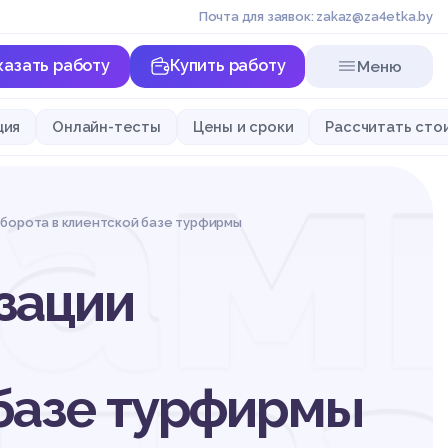
Почта для заявок: zakaz@za4etka.by
казать работу
Купить работу
Меню
рам
ция
Онлайн-тесты
Цены и сроки
Рассчитать сто
борота в клиентской базе турфирмы
зации
 базе турфирмы