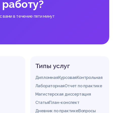
 работу?
 вами в течение пяти минут
Типы услуг
Дипломная
Курсовая
Контрольная
Лабораторная
Отчет по практике
Магистерская диссертация
Статья
План-конспект
Дневник по практике
Вопросы