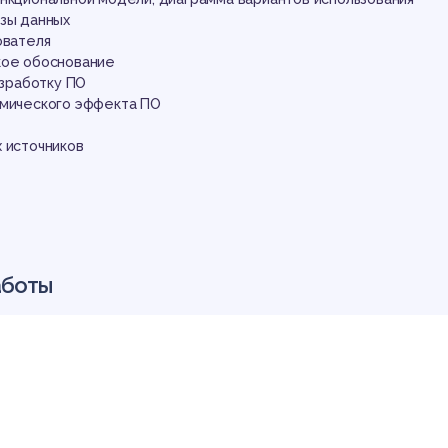
сл
азы данных
ователя
кое обоснование
азработку ПО
омического эффекта ПО
 источников
кум
аботы