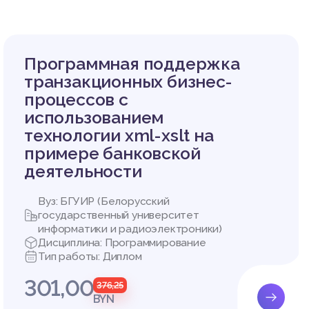
Программная поддержка
транзакционных бизнес-
процессов с
использованием
технологии xml-xslt на
примере банковской
деятельности
Вуз: БГУИР (Белорусский
государственный университет
информатики и радиоэлектроники)
Дисциплина: Программирование
Тип работы: Диплом
301,00
376,25
BYN