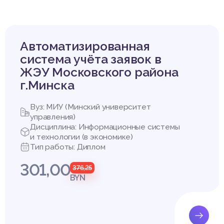
Автоматизированная
система учёта заявок в
ЖЭУ Московского района
г.Минска
Вуз: МИУ (Минский университет
управления)
Дисциплина: Информационные системы
и технологии (в экономике)
Тип работы: Диплом
301,00
376,25
BYN