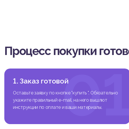
в 
ту
Процесс покупки гото
0
1. Заказ готовой
Оставьте заявку по кнопке "купить ". Обязательно
укажите правильный e-mail, на него вышлют
инструкции по оплате и ваши материалы.