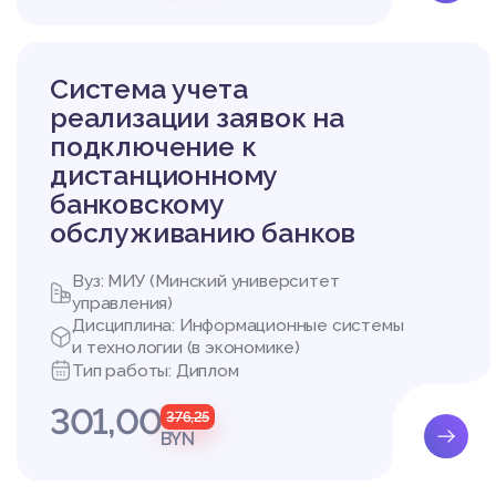
Система учета
реализации заявок на
подключение к
дистанционному
банковскому
обслуживанию банков
Вуз: МИУ (Минский университет
управления)
Дисциплина: Информационные системы
и технологии (в экономике)
Тип работы: Диплом
301,00
376,25
BYN