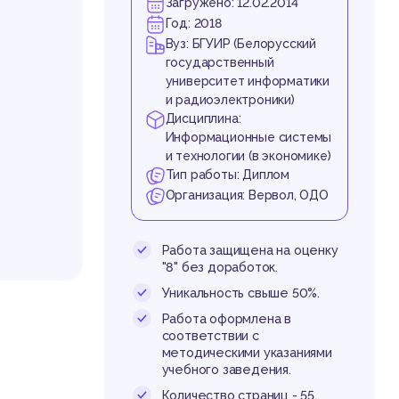
ужи
Загружено: 12.02.2014
Год: 2018
Вуз: БГУИР (Белорусский
государственный
университет информатики
и радиоэлектроники)
Дисциплина:
Информационные системы
и технологии (в экономике)
Тип работы: Диплом
ен
Организация: Вервол, ОДО
Работа защищена на оценку
"8" без доработок.
Уникальность свыше 50%.
Работа оформлена в
соответствии с
методическими указаниями
учебного заведения.
Количество страниц - 55.