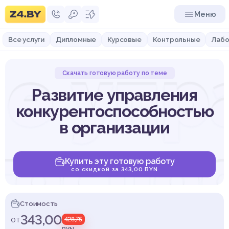
Меню
Все услуги
Дипломные
Курсовые
Контрольные
Лабо
ие упр
Скачать готовую работу по теме
Развитие управления
конкурентоспособностью
в организации
тоспо
Купить эту готовую работу
со скидкой за 343,00 BYN
Стоимость
343,00
от
428,75