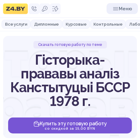
Меню
Все услуги
Дипломные
Курсовые
Контрольные
Лабо
сторы
Скачать готовую работу по теме
Гісторыка-
прававы аналіз
рава
Канстытуцыі БССР
1978 г.
Купить эту готовую работу
со скидкой за 15,00 BYN