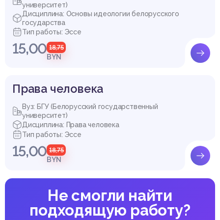
университет)
Дисциплина: Основы идеологии белорусского
государства
Тип работы: Эссе
15,00
18,75
BYN
Права человека
Вуз: БГУ (Белорусский государственный
университет)
Дисциплина: Права человека
Тип работы: Эссе
15,00
18,75
BYN
Не смогли найти
подходящую работу?