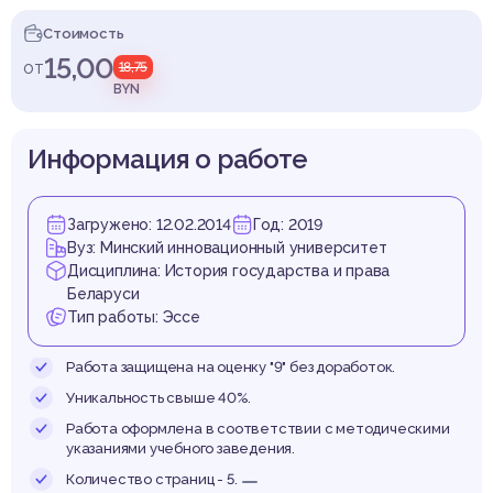
аналі
Стоимость
15,00
от
18,75
BYN
стыт
Информация о работе
Загружено: 12.02.2014
Год: 2019
Вуз: Минский инновационный университет
Дисциплина: История государства и права
Р 197
Беларуси
Тип работы: Эссе
Работа защищена на оценку "9" без доработок.
Уникальность свыше 40%.
Работа оформлена в соответствии с методическими
указаниями учебного заведения.
Количество страниц - 5.