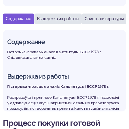
Содержание
Выдержка из работы
Список литературы
Содержание
Гісторыка-прававы аналіз Канстытуцыі БССР 1978 г.
Спіс выкарыстаных крыніц
Выдержка из работы
Гісторыка-прававы аналіз Канстытуцыі БССР 1978 г.
Распрацоўка і прыняцце Канстытуцыі БССР 1978 г. праходзілі
ў адпаведнасці з агульнапрынятымі стадыямі праватворчага
працэсу. Былі створаны, як прынята, Канстытуцыйная камісія
вышэйшага заканадаўчага органа-Вярхоўнага Савета БССР
для падрыхтоўкі праекта новай Канстытуцыі ў 1977 г. і рэдак
Процесс покупки готовой
цыйная камісія-па падрыхтоўцы канчатковага тэксту праект