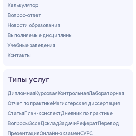
Калькулятор
Вопрос-ответ
Новости образования
Выполняемые дисциплины
Учебные заведения
Контакты
Типы услуг
Дипломная
Курсовая
Контрольная
Лабораторная
Отчет по практике
Магистерская диссертация
Статья
План-конспект
Дневник по практике
Вопросы
Эссе
Доклад
Задачи
Реферат
Перевод
Презентация
Онлайн-экзамен
СУРС