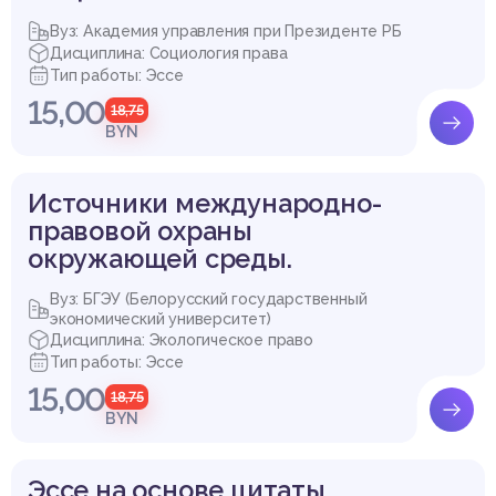
Вуз: Академия управления при Президенте РБ
Дисциплина: Социология права
Тип работы: Эссе
15,00
18,75
BYN
Источники международно-
правовой охраны
окружающей среды.
Вуз: БГЭУ (Белорусский государственный
экономический университет)
Дисциплина: Экологическое право
Тип работы: Эссе
15,00
18,75
BYN
Эссе на основе цитаты