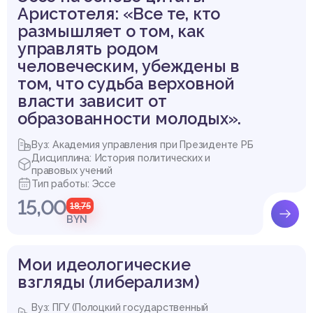
Аристотеля: «Все те, кто
размышляет о том, как
управлять родом
человеческим, убеждены в
том, что судьба верховной
власти зависит от
образованности молодых».
Вуз: Академия управления при Президенте РБ
Дисциплина: История политических и
правовых учений
Тип работы: Эссе
15,00
18,75
BYN
Мои идеологические
взгляды (либерализм)
Вуз: ПГУ (Полоцкий государственный