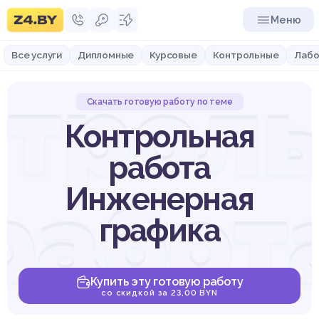
Меню
Все услуги
Дипломные
Курсовые
Контрольные
Лабо
трол
Скачать готовую работу по теме
Контрольная
работа
работ
Инженерная
графика
Купить эту готовую работу
со скидкой за 23,00 BYN