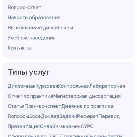
Вопрос-ответ
Новости образования
Выполняемые дисциплины
Учебные заведения
Контакты
Типы услуг
Дипломная
Курсовая
Контрольная
Лабораторная
Отчет по практике
Магистерская диссертация
Статья
План-конспект
Дневник по практике
Вопросы
Эссе
Доклад
Задачи
Реферат
Перевод
Презентация
Онлайн-экзамен
СУРС
Оформление по ГОСТ
Практикум
Онлайн-тесты