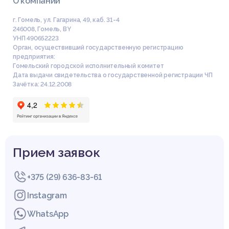
Список литературы
О компании
г. Гомель, ул. Гагарина, 49, каб. 31-4
246008
,
Гомель
,
BY
УНП 490652223
Задача 38
Орган, осуществивший государственную регистрацию
Задача 58
предприятия:
Купить эту работу
Гомельский городской исполнительный комитет
Задача 116
Дата выдачи свидетельства о государственной регистрации ЧП
Задача 140
Зачётка: 24.12.2008
Прием заявок
+375 (29) 636-83-61
Instagram
WhatsApp