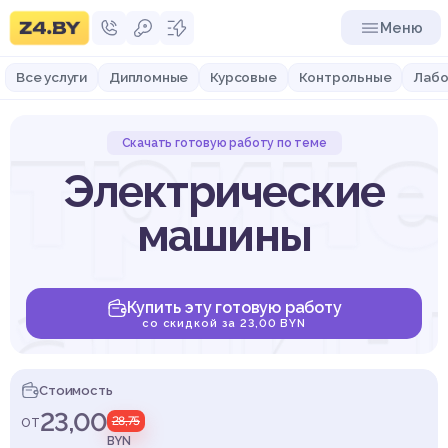
Меню
Все услуги
Дипломные
Курсовые
Контрольные
Лабо
трич
Скачать готовую работу по теме
Электрические
машины
машин
Купить эту готовую работу
со скидкой за 23,00 BYN
Стоимость
23,00
от
28,75
BYN