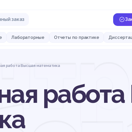
чный заказ
За
нтр
е
Лабораторные
Отчеты по практике
Диссерта
ная работа Высшая математика
ная работа
ка