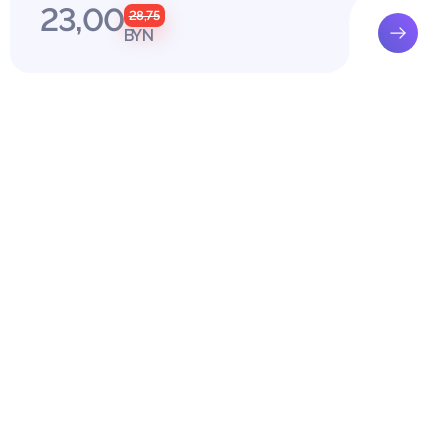
23,00
28,75
BYN