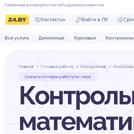
Публичный договор
Контакты
Поддержка клиентов
Контакты
Войти в ЛК
Сро
Ко
Все услуги
Дипломные
Курсовые
Контрольны
Главная
Готовые работы
Контрольная
Контроль
Скачать готовую работу по теме
Контроль
математи