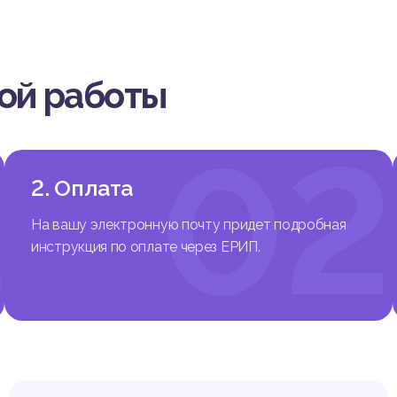
вой работы
1
02
2. Оплата
На вашу электронную почту придет подробная
инструкция по оплате через ЕРИП.