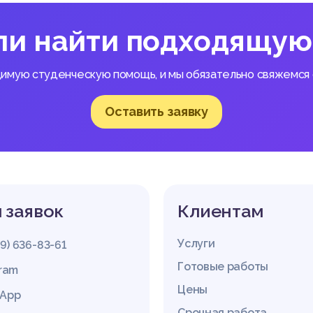
ли найти подходящую
димую студенческую помощь, и мы обязательно свяжемся с
Оставить заявку
 заявок
Клиентам
Услуги
29) 636-83-61
Готовые работы
gram
Цены
App
Срочная работа