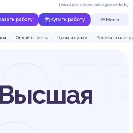
Почта для заявок: zakaz@za4etka.by
казать работу
Купить работу
Меню
ол
ция
Онлайн-тесты
Цены и сроки
Рассчитать сто
 Высшая