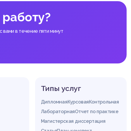
 работу?
 вами в течение пяти минут
Типы услуг
Дипломная
Курсовая
Контрольная
Лабораторная
Отчет по практике
Магистерская диссертация
Статья
План-конспект