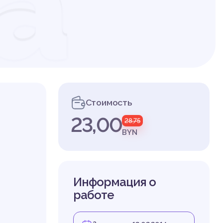
а
ая
Стоимость
23,00
28,75
ат
BYN
Информация о
работе