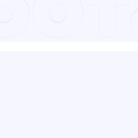
бот
сш
тем