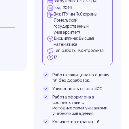
Загружено: 12.02.2014
Год: 2016
Вуз: ГГУ им.Ф.Скорины
(Гомельский
государственный
университет)
Дисциплина: Высшая
математика
Тип работы: Контрольная
17
Работа защищена на оценку
"9" без доработок.
Уникальность свыше 40%.
Работа оформлена в
соответствии с
методическими указаниями
учебного заведения.
Количество страниц - 6.