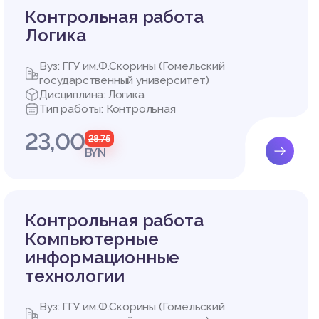
Контрольная работа
Логика
Вуз: ГГУ им.Ф.Скорины (Гомельский
государственный университет)
Дисциплина: Логика
Тип работы: Контрольная
23,00
28,75
BYN
Контрольная работа
Компьютерные
информационные
технологии
Вуз: ГГУ им.Ф.Скорины (Гомельский