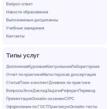
Вопрос-ответ
Новости образования
Выполняемые дисциплины
Учебные заведения
Контакты
Типы услуг
Дипломная
Курсовая
Контрольная
Лабораторная
Отчет по практике
Магистерская диссертация
Статья
План-конспект
Дневник по практике
Вопросы
Эссе
Доклад
Задачи
Реферат
Перевод
Презентация
Онлайн-экзамен
СУРС
Оформление по ГОСТ
Практикум
Онлайн-тесты