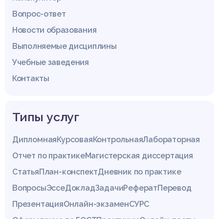
Вопрос-ответ
Новости образования
Выполняемые дисциплины
Учебные заведения
Контакты
Типы услуг
Дипломная
Курсовая
Контрольная
Лабораторная
Отчет по практике
Магистерская диссертация
Статья
План-конспект
Дневник по практике
Вопросы
Эссе
Доклад
Задачи
Реферат
Перевод
Презентация
Онлайн-экзамен
СУРС