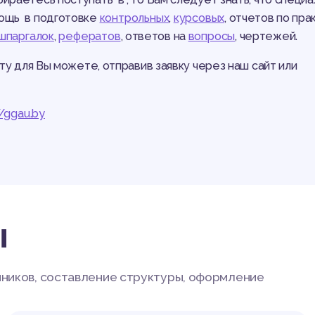
мощь в подготовке
контрольных
,
курсовых
, отчетов по пра
шпаргалок
,
рефератов
, ответов на
вопросы
, чертежей.
у для Вы можете, отправив заявку через наш сайт или
//ggau.by
ы
чников, составление структуры, оформление