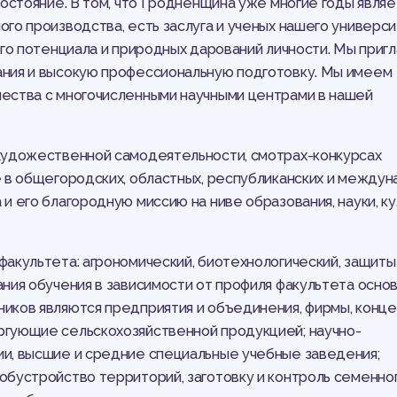
остояние. В том, что Гродненщина уже многие годы являе
го производства, есть заслуга и ученых нашего универси
ого потенциала и природных дарований личности. Мы приг
ния и высокую профессиональную подготовку. Мы имеем
ества с многочисленными научными центрами в нашей
художественной самодеятельности, смотрах-конкурсах
 в общегородских, областных, республиканских и между
 его благородную миссию на ниве образования, науки, ку
акультета: агрономический, биотехнологический, защиты
ния обучения в зависимости от профиля факультета осно
иков являются предприятия и объединения, фирмы, конце
гующие сельскохозяйственной продукцией; научно-
и, высшие и средние специальные учебные заведения;
бустройство территорий, заготовку и контроль семенног