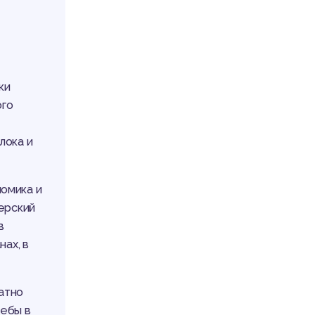
ки
ого
лока и
омика и
терский
в
ах, в
атно
чебы в