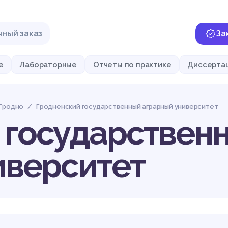
чный заказ
За
е
Лабораторные
Отчеты по практике
Диссерта
Гродно
Гродненский государственный аграрный университет
 государствен
иверситет