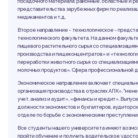
посадочного материала; районные, областные и р
представительства зарубежных фирм по реализац
медикаментов и т.д.
Второе направление - технологическое - предст
технологического факультета. На данном факульт
пищевого растительного сырья со специализациям
производства и пищеконцентратов» и «технология
переработки животного сырья со специализациями
молочных продуктов». Сфера профессиональной 
Экономическое направление включает специальнос
организация производства в отраслях АПК», "мене
учет, анализ и аудит», «финансы и кредит». Выпу
должности экономистов и бухгалтеров, аудиторских
отделе по борьбе с экономическими преступлениями
Все студенты нашего университета имеют возмо
пройти обучение и получить водительское удосто