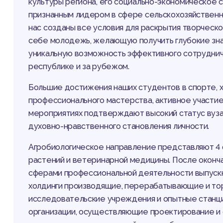
культуры региона, его социально-экономическое с
признанным лидером в сфере сельскохозяйственно
нас созданы все условия для раскрытия творческ
себе молодежь, желающую получить глубокие зна
уникальную возможность эффективного сотруднич
республике и за рубежом.
Большие достижения наших студентов в спорте, 
профессионального мастерства, активное участие
мероприятиях подтверждают высокий статус вуза и
духовно-нравственного становления личности.
Агробиологическое направление представляют 4 ф
растений и ветеринарной медицины. После оконча
сферами профессиональной деятельности выпускн
холдинги производящие, перерабатывающие и тор
исследовательские учреждения и опытные станци
организации, осуществляющие проектирование и о