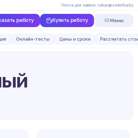
Почта для заявок: zakaz@za4etka.by
казать работу
Купить работу
Меню
ция
Онлайн-тесты
Цены и сроки
Рассчитать сто
ный