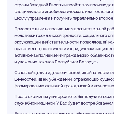
страны Западной Европы и пройти там производст
специальности агробиологического или технологи
школу управления и получить параллельно второ
Приоритетным направлением воспитательной раб
молодежи гражданской зрелости, социального оп
окружающей действительности, позволяющей каж
нравственно, политически и юридически защищен
активное выполнение им гражданских обязанност
и уважение законов Республики Беларусь.
Основной целью идеологической, идейно-воспит
ценностей, идей, убеждений, отражающих сущно
формированию активной, гражданской и личностно
После окончания университета Вы получите гара
служебной машиной. У Вас будет востребованная 
Если вы учитесь или являетесь абитуриентом и со