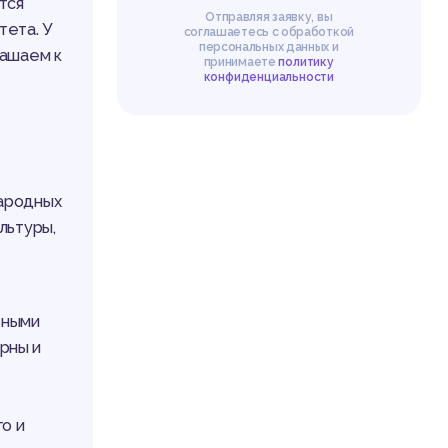
тся
Отправляя заявку, вы
тета. У
соглашаетесь с обработкой
персональных данных и
лашаем к
принимаете
политику
конфиденциальности
народных
льтуры,
вными
рны и
о и