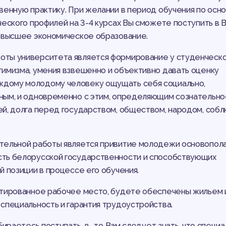
венную практику. При желании в период обучения по осн
ческого профилей на 3-4 курсах Вы сможете поступить в
е высшее экономическое образование.
оты университета является формирование у студенческ
тимизма, умения взвешенно и объективно давать оценку
дому молодому человеку ощущать себя социально,
ным, и одновременно с этим, определяющим сознательно
ей, долга перед государством, обществом, народом, соб
ательной работы является привитие молодежи основопол
сть белорусской государственности и способствующих
й позиции в процессе его обучения.
нтированное рабочее место, будете обеспечены жильем 
специальность и гарантия трудоустройства.
бираетесь поступать в , то Вам следует знать, что специ