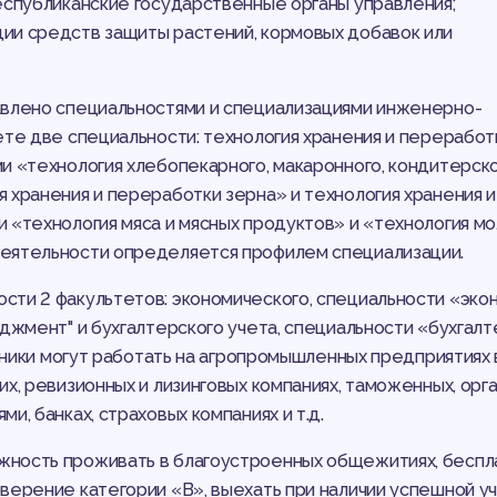
еспубликанские государственные органы управления;
ии средств защиты растений, кормовых добавок или
авлено специальностями и специализациями инженерно-
ете две специальности: технология хранения и переработ
и «технология хлебопекарного, макаронного, кондитерск
 хранения и переработки зерна» и технология хранения и
 «технология мяса и мясных продуктов» и «технология мо
деятельности определяется профилем специализации.
ти 2 факультетов: экономического, специальности «экон
джмент" и бухгалтерского учета, специальности «бухгал
скники могут работать на агропромышленных предприятиях 
, ревизионных и лизинговых компаниях, таможенных, орган
, банках, страховых компаниях и т.д.
жность проживать в благоустроенных общежитиях, беспл
верение категории «В», выехать при наличии успешной у