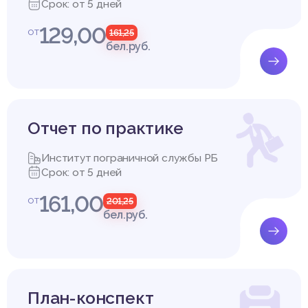
Срок: от 5 дней
129,00
от
161,25
бел.руб.
Отчет по практике
Институт пограничной службы РБ
Срок: от 5 дней
161,00
от
201,25
бел.руб.
План-конспект