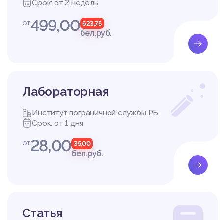
Срок: от 2 недель
499,00
от
623,75
бел.руб.
Лабораторная
Институт пограничной службы РБ
Срок: от 1 дня
28,00
от
35,00
бел.руб.
Cтатья