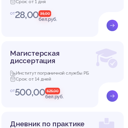
Срок: от 1 дня
28,00
от
35,00
бел.руб.
Магистерская
диссертация
Институт пограничной службы РБ
Срок: от 14 дней
500,00
от
625,00
бел.руб.
Дневник по практике