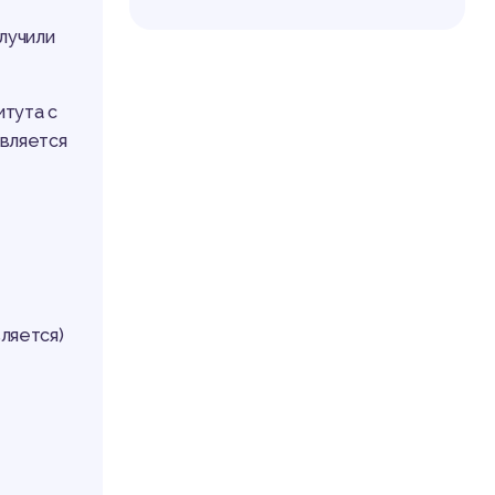
лучили
итута с
авляется
ляется)