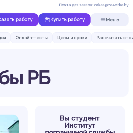
Почта для заявок: zakaz@za4etka.by
казать работу
Купить работу
Меню
ция
Онлайн-тесты
Цены и сроки
Рассчитать сто
бы РБ
Вы студент
Институт
пограничной службы