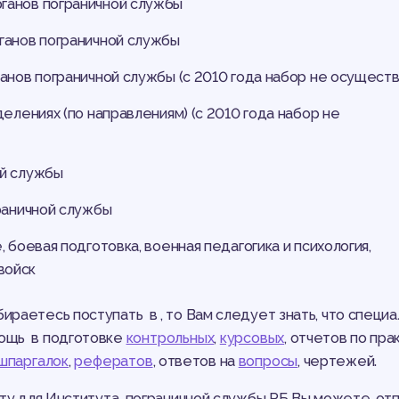
ганов пограничной службы
ганов пограничной службы
анов пограничной службы (с 2010 года набор не осуществ
делениях (по направлениям) (с 2010 года набор не
ой службы
граничной службы
 боевая подготовка, военная педагогика и психология,
войск
бираетесь поступать в , то Вам следует знать, что специ
мощь в подготовке
контрольных
,
курсовых
, отчетов по пра
шпаргалок
,
рефератов
, ответов на
вопросы
, чертежей.
ту для Института пограничной службы РБ Вы можете, от