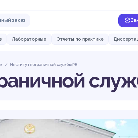
чный заказ
За
е
Лабораторные
Отчеты по практике
Диссерта
ск
Институт пограничной службы РБ
граничной служ