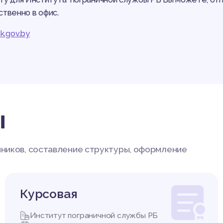
ственно в офис.
pk.gov.by
ы
чников, составление структуры, оформление
Курсовая
Институт пограничной службы РБ