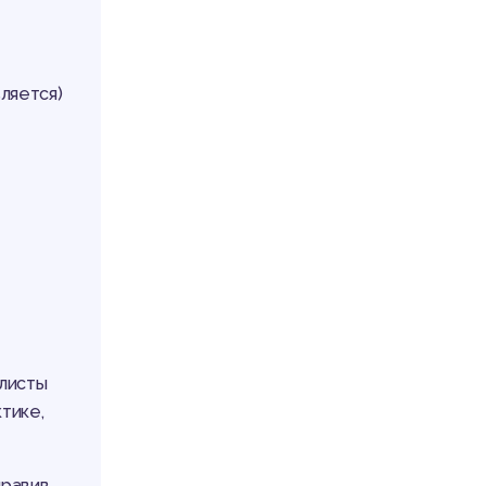
ляется)
алисты
ктике,
правив