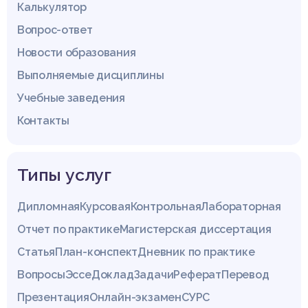
Калькулятор
Вопрос-ответ
Новости образования
Выполняемые дисциплины
Учебные заведения
Контакты
Типы услуг
Дипломная
Курсовая
Контрольная
Лабораторная
Отчет по практике
Магистерская диссертация
Статья
План-конспект
Дневник по практике
Вопросы
Эссе
Доклад
Задачи
Реферат
Перевод
Презентация
Онлайн-экзамен
СУРС