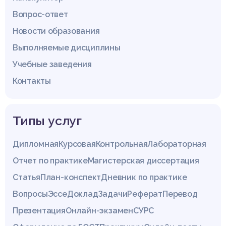
Вопрос-ответ
Новости образования
Выполняемые дисциплины
Учебные заведения
Контакты
Типы услуг
Дипломная
Курсовая
Контрольная
Лабораторная
Отчет по практике
Магистерская диссертация
Статья
План-конспект
Дневник по практике
Вопросы
Эссе
Доклад
Задачи
Реферат
Перевод
Презентация
Онлайн-экзамен
СУРС