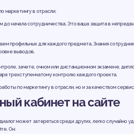
о маркетингу в отрасли:
 до начала сотрудничества. Это ваша защита в непредв
аем профильных для каждого предмета. Знания сотрудн
ровке выводов.
онтроле, зачете, очном или дистанционном экзамене, дип
аря трехступенчатому контролю каждого проекта.
аботы по маркетингу в отрасли, но и за качеством сервис
ный кабинет на сайте
иалог может затеряться среди других, легко случайно у
те. Он: