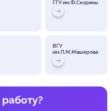
ГГУ им.Ф.Скорины
ВГУ
им.П.М.Машерова
 работу?