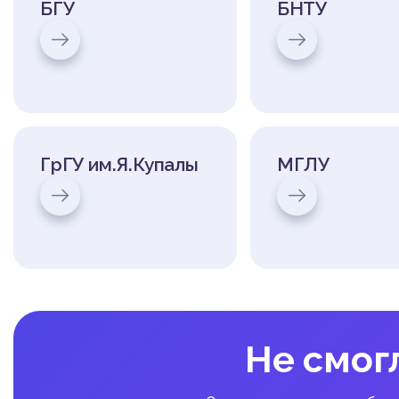
БГУ
БНТУ
ГрГУ им.Я.Купалы
МГЛУ
Не смог