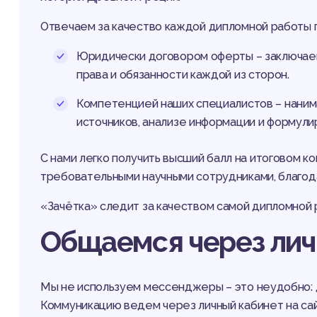
Отвечаем за качество каждой дипломной работы п
Юридически договором оферты – заключаем
права и обязанности каждой из сторон.
Компетенцией наших специалистов – наним
источников, анализе информации и формули
С нами легко получить высший балл на итоговом к
требовательными научными сотрудниками, благод
«Зачётка» следит за качеством самой дипломной р
Общаемся через лич
Мы не используем мессенджеры – это неудобно: д
Коммуникацию ведем через личный кабинет на сай