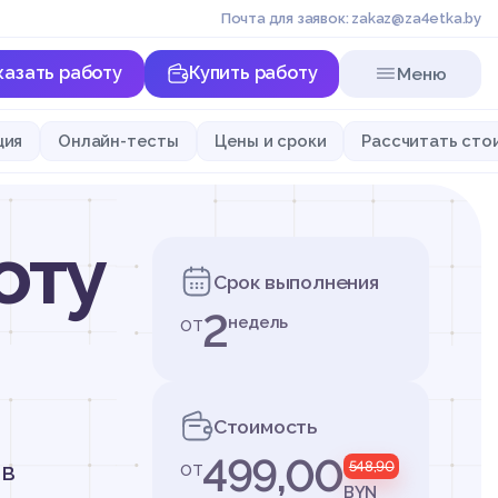
Почта для заявок: zakaz@za4etka.by
казать работу
Купить работу
Меню
ция
Онлайн-тесты
Цены и сроки
Рассчитать сто
оту
Срок выполнения
2
от
недель
Стоимость
499,00
от
 в
548,90
BYN