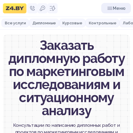
Меню
Все услуги
Дипломные
Курсовые
Контрольные
Лабо
Заказать
дипломную работу
по маркетинговым
исследованиям и
ситуационному
анализу
Консультации по написанию дипломных работ и
проектов по маркетинговым исследованиям и