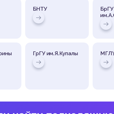
БНТУ
БрГУ
им.А
орины
ГрГУ им.Я.Купалы
МГЛ