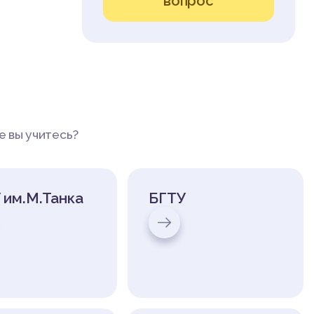
вопрос
е вы учитесь?
 им.М.Танка
БГТУ