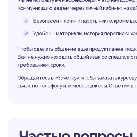
Мы не используем мессенджеры – это неудобно: д
Коммуникацию ведем через личный кабинет на сай
Безопасен – логин и пароль никто, кроме ва
Удобен – материалы, история переписки хра
Чтобы сделать общение еще продуктивнее, подклю
Вам не нужно находить общий язык со специалис
требованиям, сроки.
Обращайтесь в «Зачётку», чтобы заказать курсову
связи, по телефону или мессенджеры. Ответим в т
Частые вопросы