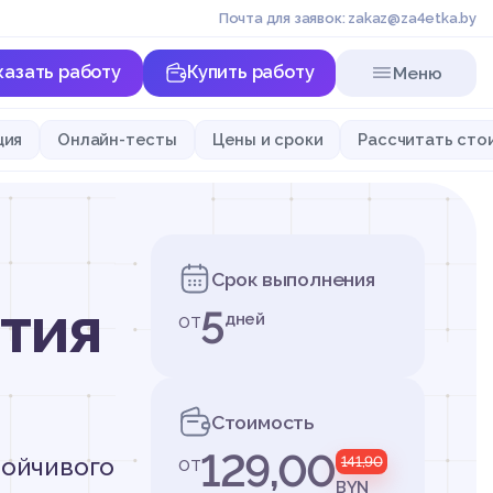
Почта для заявок: zakaz@za4etka.by
казать работу
Купить работу
Меню
ция
Онлайн-тесты
Цены и сроки
Рассчитать сто
Срок выполнения
тия
5
от
дней
Стоимость
129,00
от
тойчивого
141,90
BYN