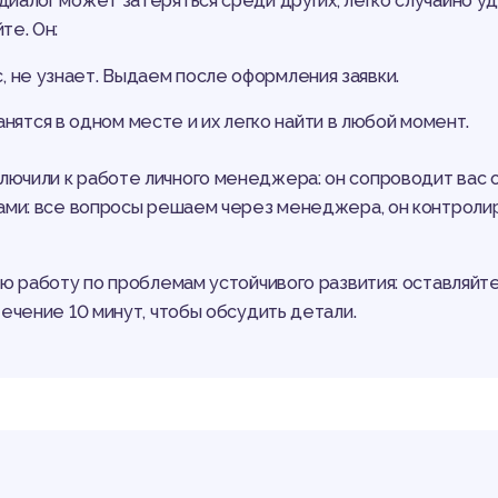
иалог может затеряться среди других, легко случайно у
те. Он:
с, не узнает. Выдаем после оформления заявки.
нятся в одном месте и их легко найти в любой момент.
чили к работе личного менеджера: он сопроводит вас от
тами: все вопросы решаем через менеджера, он контроли
ю работу по проблемам устойчивого развития: оставляйте
ечение 10 минут, чтобы обсудить детали.