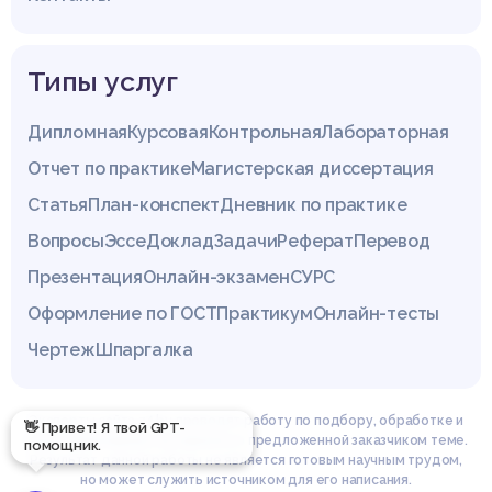
Типы услуг
Дипломная
Курсовая
Контрольная
Лабораторная
Отчет по практике
Магистерская диссертация
Статья
План-конспект
Дневник по практике
Вопросы
Эссе
Доклад
Задачи
Реферат
Перевод
Презентация
Онлайн-экзамен
СУРС
Оформление по ГОСТ
Практикум
Онлайн-тесты
Чертеж
Шпаргалка
Эксперты сайта z4.by проводят работу по подбору, обработке и
👋 Привет! Я твой GPT-
структурированию материала по предложенной заказчиком теме.
помощник.
Результат данной работы не является готовым научным трудом,
но может служить источником для его написания.