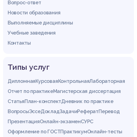
Вопрос-ответ
Новости образования
Выполняемые дисциплины
Учебные заведения
Контакты
Типы услуг
Дипломная
Курсовая
Контрольная
Лабораторная
Отчет по практике
Магистерская диссертация
Статья
План-конспект
Дневник по практике
Вопросы
Эссе
Доклад
Задачи
Реферат
Перевод
Презентация
Онлайн-экзамен
СУРС
Оформление по ГОСТ
Практикум
Онлайн-тесты