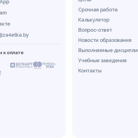
App
Срочная работа
ram
Калькулятор
акте
Вопрос-ответ
@za4etka.by
Новости образования
Выполняемые дисципл
 к оплате
Учебные заведения
Контакты