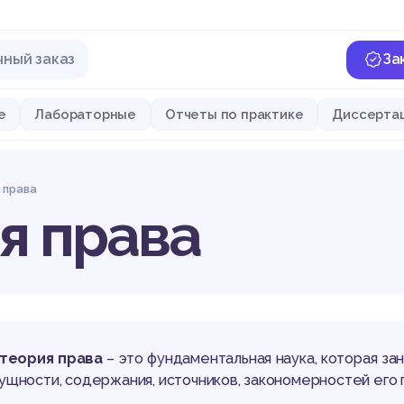
чный заказ
За
е
Лабораторные
Отчеты по практике
Диссерта
 права
я права
теория права
– это фундаментальная наука, которая з
сущности, содержания, источников, закономерностей его п