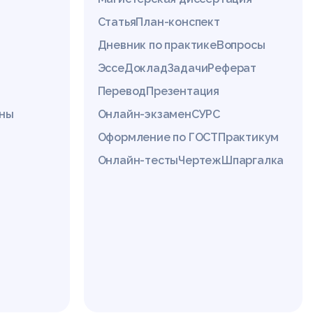
Статья
План-конспект
Дневник по практике
Вопросы
Эссе
Доклад
Задачи
Реферат
Перевод
Презентация
ины
Онлайн-экзамен
СУРС
Оформление по ГОСТ
Практикум
Онлайн-тесты
Чертеж
Шпаргалка