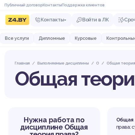
Публичный договор
Контакты
Поддержка клиентов
Контакты
Войти в ЛК
Сро
Все услуги
Дипломные
Курсовые
Контрольны
Главная
Выполняемые дисциплины
О
Общая теория
Общая теори
Нужна работа по
Общая 
дисциплине
Общая
права: 
теория права?