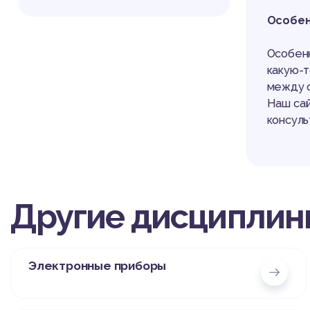
Особен
Особенн
какую-
между о
Наш сай
консуль
Другие дисциплин
Электронные приборы