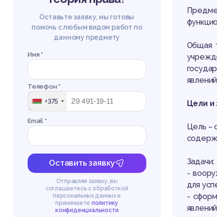
Предме
Оставьте заявку, мы готовы
функцио
помочь с любым видом работ по
данному предмету
Общая 
Имя *
учрежд
госуда
явлений
Телефон *
+375
Цели и
Email *
Цель – 
содержа
Задачи:
Оставить заявку
- воору
Отправляя заявку, вы
для усп
соглашаетесь с обработкой
- сформ
персональных данных и
принимаете
политику
явлений
конфиденциальности