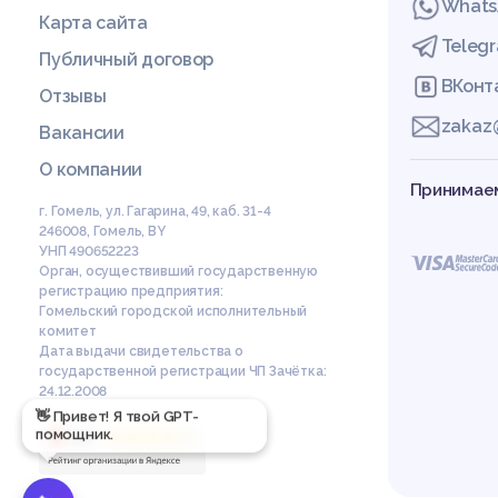
Whats
Карта сайта
Teleg
Публичный договор
ВКонт
Отзывы
zakaz
Вакансии
О компании
Принимаем
г. Гомель, ул. Гагарина, 49, каб. 31-4
246008
,
Гомель
,
BY
УНП 490652223
Орган, осуществивший государственную
регистрацию предприятия:
Гомельский городской исполнительный
комитет
Дата выдачи свидетельства о
государственной регистрации ЧП Зачётка:
24.12.2008
👋 Привет! Я твой GPT-
помощник.