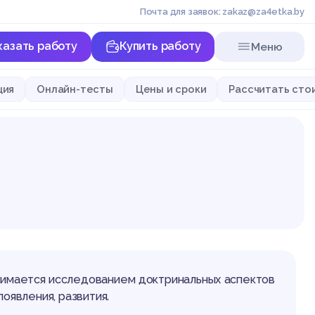
Почта для заявок: zakaz@za4etka.by
казать работу
Купить работу
Меню
ция
Онлайн-тесты
Цены и сроки
Рассчитать сто
анимается исследованием доктринальных аспектов
оявления, развития.