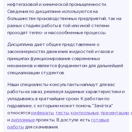
нефтегазовой и химической промышленности.
Сведения по дисциплине используются на
большинстве производственных предприятий, так на
разных стадиях работы в той или иной степени
проходят тепло- и массообменные процессы.
Дисциплина дает общее представление о
закономерностях движения жидкостей и газов и
принципах функционирования современных
механизмов и является фундаментом для дальнейшей
специализации студентов.
Наши специалисты-консультанты напишут для вас
работы на заказ, реализуя заданные характеристики и
укладываясь в кратчайшие сроки. К работам по
гидравлике, с которыми может помочь "Зачётка"
относятся
рефераты
,
тесты
,
контрольные
,
презентации
,
и
дипломные
проекты. В доступе есть
готовые
работы
для скачивания.