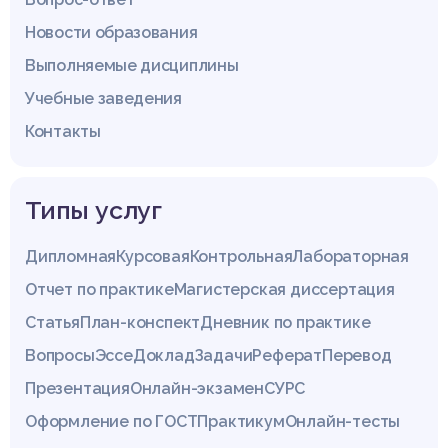
Новости образования
Выполняемые дисциплины
Учебные заведения
Контакты
Типы услуг
Дипломная
Курсовая
Контрольная
Лабораторная
Отчет по практике
Магистерская диссертация
Статья
План-конспект
Дневник по практике
Вопросы
Эссе
Доклад
Задачи
Реферат
Перевод
Презентация
Онлайн-экзамен
СУРС
Оформление по ГОСТ
Практикум
Онлайн-тесты