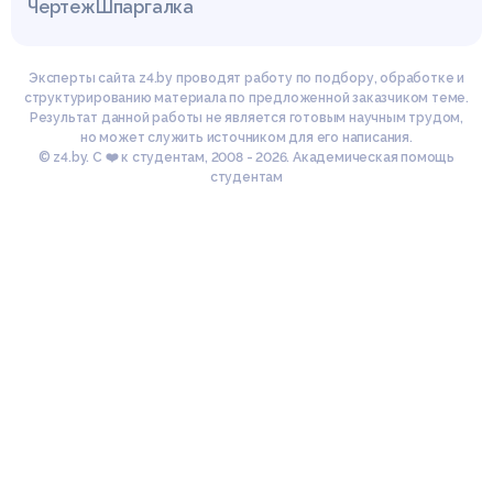
Чертеж
Шпаргалка
Эксперты сайта z4.by проводят работу по подбору, обработке и
структурированию материала по предложенной заказчиком теме.
Результат данной работы не является готовым научным трудом,
но может служить источником для его написания.
© z4.by. С ❤️ к студентам, 2008 - 2026. Академическая помощь
студентам