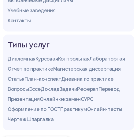
Выполняемые дисциплины
Учебные заведения
Контакты
Типы услуг
Дипломная
Курсовая
Контрольная
Лабораторная
Отчет по практике
Магистерская диссертация
Статья
План-конспект
Дневник по практике
Вопросы
Эссе
Доклад
Задачи
Реферат
Перевод
Презентация
Онлайн-экзамен
СУРС
Оформление по ГОСТ
Практикум
Онлайн-тесты
Чертеж
Шпаргалка