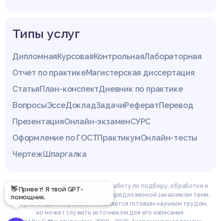
Типы услуг
Дипломная
Курсовая
Контрольная
Лабораторная
Отчет по практике
Магистерская диссертация
Статья
План-конспект
Дневник по практике
Вопросы
Эссе
Доклад
Задачи
Реферат
Перевод
Презентация
Онлайн-экзамен
СУРС
Оформление по ГОСТ
Практикум
Онлайн-тесты
Чертеж
Шпаргалка
Эксперты сайта z4.by проводят работу по подбору, обработке и
👋 Привет! Я твой GPT-
структурированию материала по предложенной заказчиком теме.
помощник.
Результат данной работы не является готовым научным трудом,
но может служить источником для его написания.