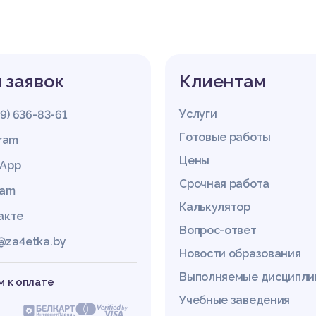
 заявок
Клиентам
Услуги
29) 636-83-61
Готовые работы
gram
Цены
App
Срочная работа
ram
Калькулятор
акте
Вопрос-ответ
@za4etka.by
Новости образования
Выполняемые дисципл
 к оплате
Учебные заведения