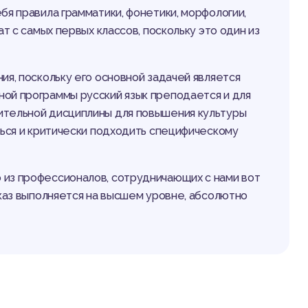
я правила грамматики, фонетики, морфологии,
т с самых первых классов, поскольку это один из
ия, поскольку его основной задачей является
ой программы русский язык преподается и для
ительной дисциплины для повышения культуры
ться и критически подходить специфическому
 из профессионалов, сотрудничающих с нами вот
аказ выполняется на высшем уровне, абсолютно