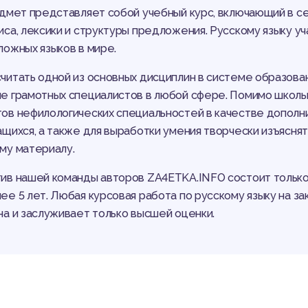
дмет представляет собой учебный курс, включающий в себ
иса, лексики и структуры предложения. Русскому языку уча
ложных языков в мире.
читать одной из основных дисциплин в системе образован
е грамотных специалистов в любой сфере. Помимо школьн
ов нефилологических специальностей в качестве дополн
ащихся, а также для выработки умения творчески изъясня
му материалу.
ив нашей команды авторов ZA4ETKA.INFO состоит только
ее 5 лет. Любая курсовая работа по русскому языку на з
на и заслуживает только высшей оценки.