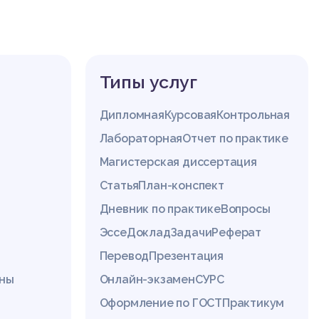
Типы услуг
Дипломная
Курсовая
Контрольная
Лабораторная
Отчет по практике
Магистерская диссертация
Статья
План-конспект
Дневник по практике
Вопросы
Эссе
Доклад
Задачи
Реферат
Перевод
Презентация
ины
Онлайн-экзамен
СУРС
Оформление по ГОСТ
Практикум