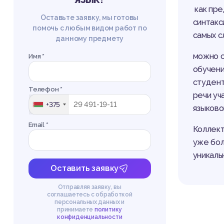
как пре
Оставьте заявку, мы готовы
синтакс
помочь с любым видом работ по
самых с
данному предмету
можно с
Имя *
обучени
студент
Телефон *
речи уч
+375
языково
Email *
Коллект
уже бол
уникаль
Оставить заявку
Отправляя заявку, вы
соглашаетесь с обработкой
персональных данных и
принимаете
политику
конфиденциальности