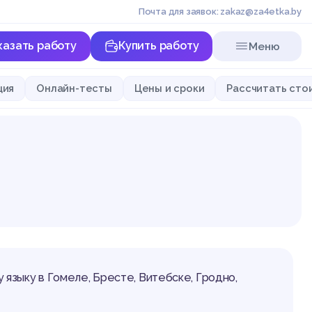
Почта для заявок: zakaz@za4etka.by
казать работу
Купить работу
Меню
ция
Онлайн-тесты
Цены и сроки
Рассчитать сто
у языку в Гомеле, Бресте, Витебске, Гродно,