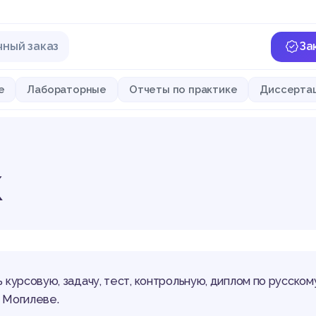
чный заказ
За
е
Лабораторные
Отчеты по практике
Диссерта
к
ь курсовую, задачу, тест, контрольную, диплом по русском
 Могилеве.