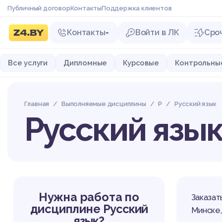
Публичный договор
Контакты
Поддержка клиентов
Контакты
Войти в ЛК
Сро
Все услуги
Дипломные
Курсовые
Контрольны
Главная
Выполняемые дисциплины
Р
Русский язык
Русский язы
Нужна работа по
Заказат
дисциплине
Русский
Минске,
язык?