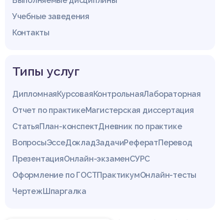
Выполняемые дисциплины
Учебные заведения
Контакты
Типы услуг
Дипломная
Курсовая
Контрольная
Лабораторная
Отчет по практике
Магистерская диссертация
Статья
План-конспект
Дневник по практике
Вопросы
Эссе
Доклад
Задачи
Реферат
Перевод
Презентация
Онлайн-экзамен
СУРС
Оформление по ГОСТ
Практикум
Онлайн-тесты
Чертеж
Шпаргалка