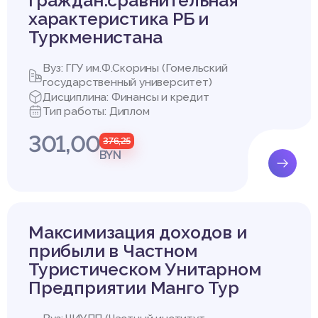
граждан:сравнительная
характеристика РБ и
Туркменистана
Вуз: ГГУ им.Ф.Скорины (Гомельский
государственный университет)
Дисциплина: Финансы и кредит
Тип работы: Диплом
301,00
376,25
BYN
Максимизация доходов и
прибыли в Частном
Туристическом Унитарном
Предприятии Манго Тур