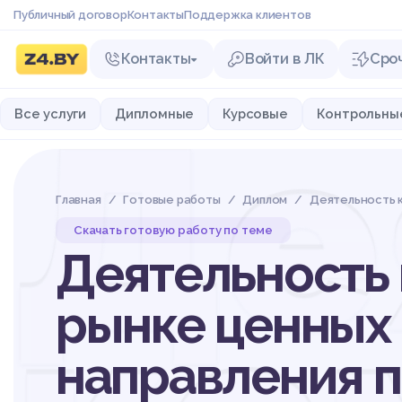
Публичный договор
Контакты
Поддержка клиентов
Контакты
Войти в ЛК
Сро
Де
Все услуги
Дипломные
Курсовые
Контрольны
Главная
Готовые работы
Диплом
Деятельность к
Скачать готовую работу по теме
Деятельность 
рынке ценных 
направления 