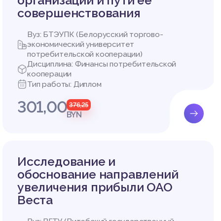
организации и пути ее
совершенствования
Вуз: БТЭУПК (Белорусский торгово-
экономический университет
потребительской кооперации)
Дисциплина: Финансы потребительской
кооперации
Тип работы: Диплом
301,00
376,25
BYN
Исследование и
обоснование направлений
увеличения прибыли ОАО
Веста