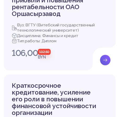
прибыли и повышения
рентабельности ОАО
Оршасырзавод
Вуз: ВГТУ (Витебский государственный
технологический университет)
Дисциплина: Финансы и кредит
Тип работы: Диплом
106,00
132,50
BYN
Краткосрочное
кредитование, усиление
его роли в повышении
финансовой устойчивости
организации