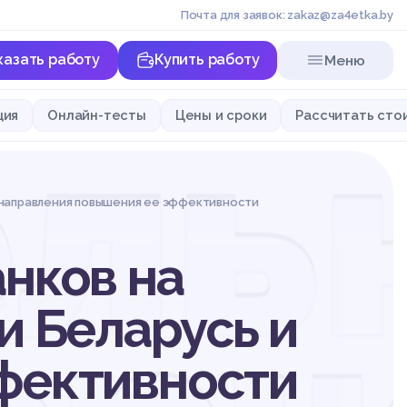
Почта для заявок: zakaz@za4etka.by
казать работу
Купить работу
Меню
ль
ция
Онлайн-тесты
Цены и сроки
Рассчитать сто
и направления повышения ее эффективности
нков на
и Беларусь и
фективности