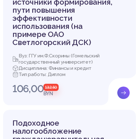
источники формирования,
пути повышения
эффективности
использования (на
примере ОАО
Светлогорский ДСК)
Вуз: ГГУ им.Ф.Скорины (Гомельский
государственный университет)
Дисциплина: Финансы и кредит
Тип работы: Диплом
106,00
132,50
BYN
Подоходное
налогообложение