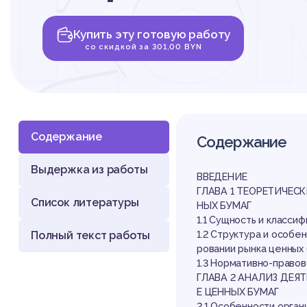
ко
Купить эту готовую работу
ба
со скидкой за 301,00 BYN
Содержание
Содержание
Выдержка из работы
ры
ВВЕДЕНИЕ
ГЛАВА 1 ТЕОРЕТИЧЕС
Список литературы
НЫХ БУМАГ
1.1 Сущность и класси
Полный текст работы
1.2 Структура и особе
ровании рынка ценных
1.3 Нормативно-право
ГЛАВА 2 АНАЛИЗ ДЕЯ
Е ЦЕННЫХ БУМАГ
2.1 Особенности орган