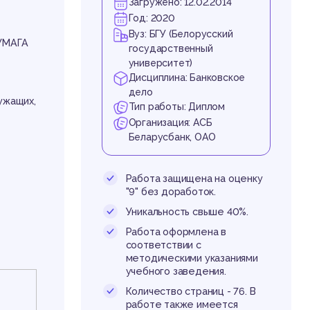
Загружено: 12.02.2014
Год: 2020
Вуз: БГУ (Белорусский
УМАГА
государственный
университет)
Дисциплина: Банковское
дело
ужащих,
Тип работы: Диплом
Организация: АСБ
Беларусбанк, ОАО
бл
Работа защищена на оценку
"9" без доработок.
Уникальность свыше 40%.
Работа оформлена в
соответствии с
методическими указаниями
учебного заведения.
Количество страниц - 76. В
работе также имеется