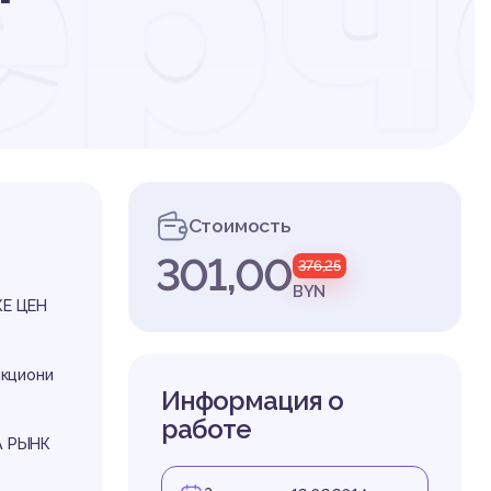
ерч
в н
Стоимость
301,00
376,25
 ц
BYN
Е ЦЕН
нкциони
Информация о
работе
А РЫНК