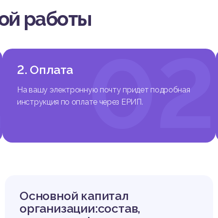
вы
вой работы
1
02
фе
2. Оплата
На вашу электронную почту придет подробная
инструкция по оплате через ЕРИП.
Основной капитал
организации:состав,